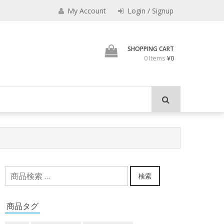
My Account
Login / Signup
君とよくこの店でみのも
SHOPPING CART
0 Items
¥0
検
検索
索
対
商品タグ
象: