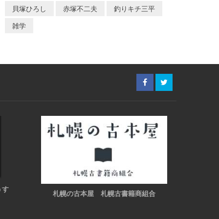
貝塚ひろし
赤塚不二夫
釣りキチ三平
雑学
うす
札幌の古本屋 札幌古書籍商組合