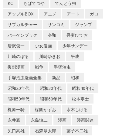
KC
ちばてつや
てんとう虫
アップルBOX
アニメ
アート
ガロ
サブカルチャー
サンコミ
ジャンプ
バーゲンブック
令和
吾妻ひでお
唐沢俊一
少女漫画
少年サンデー
川崎のぼる
川崎ゆきお
平成
復刻漫画
戦争
手塚治虫
手塚治虫漫画全集
新品
昭和
昭和20年代
昭和30年代
昭和40年代
昭和50年代
昭和60年代
松本零士
梶原一騎
楳図かずお
水木しげる
永井豪
永島慎二
漫画
漫画関連
矢口高雄
石森章太郎
藤子不二雄