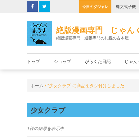
Skip
の決死圏
縄文式子機
今日のダジャレ
to
content
絶版漫画専門 じゃん
絶版漫画専門 通販専門の札幌の古本屋
トップ
ショップ
がらくた日記
じゃん
ホーム
/ “少女クラブ”に商品をタグ付けしました
少女クラブ
1件の結果を表示中