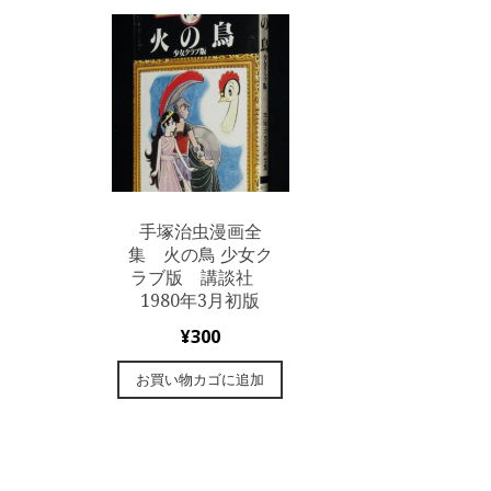
手塚治虫漫画全
集 火の鳥 少女ク
ラブ版 講談社
1980年3月初版
¥
300
お買い物カゴに追加