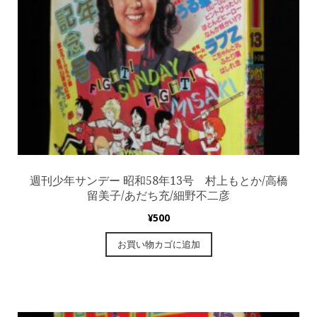
週刊少年サンデー 昭和58年13号 村上もとか/高橋
留美子/あだち充/細野不二彦
¥
500
お買い物カゴに追加