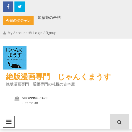
Skip
to
content
加藤茶の缶詰
君とよく
今日のダジャレ
My Account
Login / Signup
絶版漫画専門 じゃんくまうす
絶版漫画専門 通販専門の札幌の古本屋
SHOPPING CART
0 Items
¥0
PRIMARY MENU