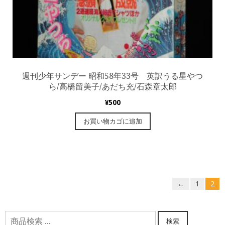
週刊少年サンデー 昭和58年33号 英訳うる星やつ
ら/高橋留美子/あだち充/石森章太郎
¥
500
お買い物カゴに追加
←
1
2
検
検索