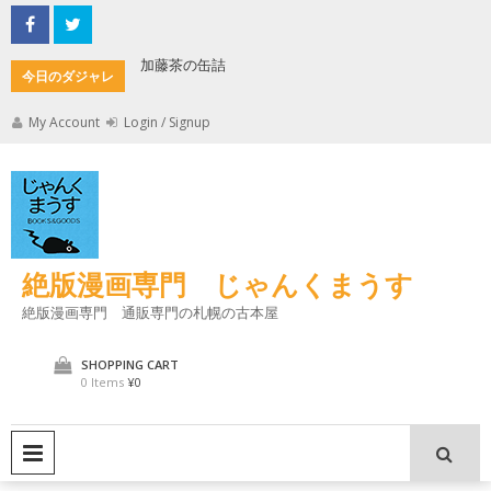
Skip
to
content
加藤茶の缶詰
君とよく
今日のダジャレ
My Account
Login / Signup
絶版漫画専門 じゃんくまうす
絶版漫画専門 通販専門の札幌の古本屋
SHOPPING CART
0 Items
¥0
PRIMARY MENU