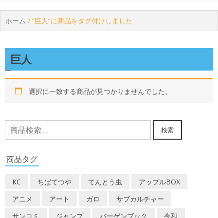
ホーム
/ “巨人”に商品をタグ付けしました
巨人
選択に一致する商品が見つかりませんでした。
検
検索
索
対
商品タグ
象:
KC
ちばてつや
てんとう虫
アップルBOX
アニメ
アート
ガロ
サブカルチャー
サンコミ
ジャンプ
バーゲンブック
令和