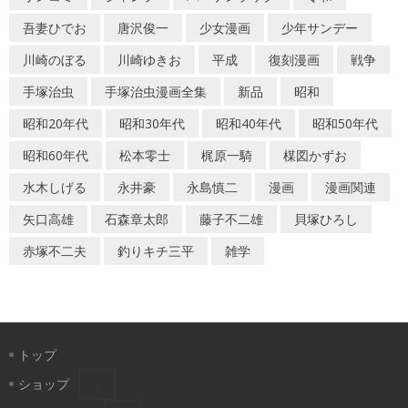
吾妻ひでお
唐沢俊一
少女漫画
少年サンデー
川崎のぼる
川崎ゆきお
平成
復刻漫画
戦争
手塚治虫
手塚治虫漫画全集
新品
昭和
昭和20年代
昭和30年代
昭和40年代
昭和50年代
昭和60年代
松本零士
梶原一騎
楳図かずお
水木しげる
永井豪
永島慎二
漫画
漫画関連
矢口高雄
石森章太郎
藤子不二雄
貝塚ひろし
赤塚不二夫
釣りキチ三平
雑学
トップ
ショップ