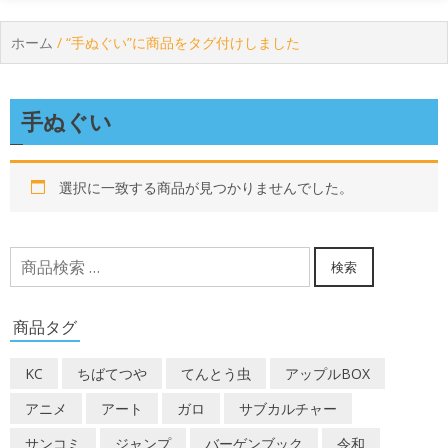
ホーム
/ “手ぬぐい”に商品をタグ付けしました
手ぬぐい
選択に一致する商品が見つかりませんでした。
検
検索
索
対
商品タグ
象:
KC
ちばてつや
てんとう虫
アップルBOX
アニメ
アート
ガロ
サブカルチャー
サンコミ
ジャンプ
バーゲンブック
令和