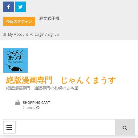
Skip
to
content
縄文式子機
加藤茶の
今日のダジャレ
My Account
Login / Signup
絶版漫画専門 じゃんくまうす
絶版漫画専門 通販専門の札幌の古本屋
SHOPPING CART
0 Items
¥0
PRIMARY MENU