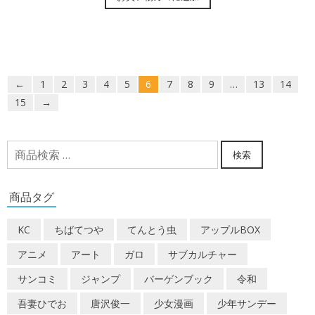
←
1
2
3
4
5
6
7
8
9
…
13
14
15
→
検
検索
索
対
商品タグ
象:
KC
ちばてつや
てんとう虫
アップルBOX
アニメ
アート
ガロ
サブカルチャー
サンコミ
ジャンプ
バーゲンブック
令和
吾妻ひでお
唐沢俊一
少女漫画
少年サンデー