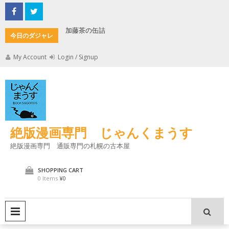
Skip
to
content
詰
君とよくこの店でみのもんた
今日のダジャレ
My Account
Login / Signup
絶版漫画専門 じゃんくまうす
絶版漫画専門 通販専門の札幌の古本屋
SHOPPING CART
0 Items
¥0
PRIMARY MENU