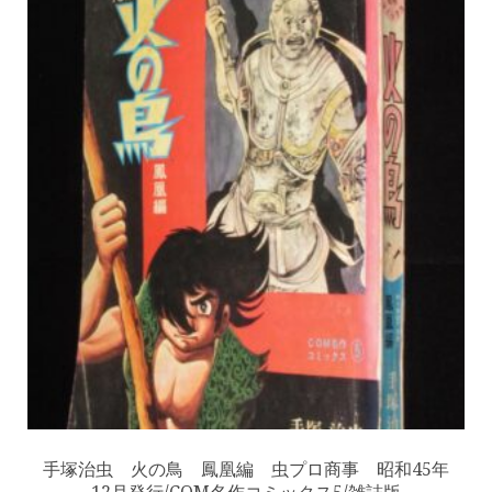
手塚治虫 火の鳥 鳳凰編 虫プロ商事 昭和45年