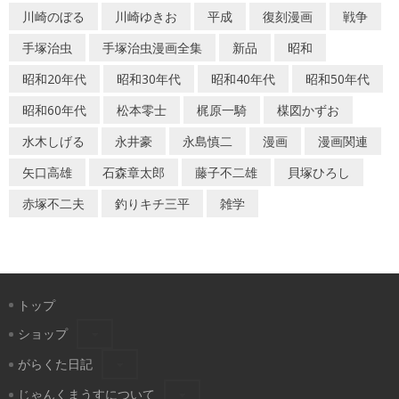
川崎のぼる
川崎ゆきお
平成
復刻漫画
戦争
手塚治虫
手塚治虫漫画全集
新品
昭和
昭和20年代
昭和30年代
昭和40年代
昭和50年代
昭和60年代
松本零士
梶原一騎
楳図かずお
水木しげる
永井豪
永島慎二
漫画
漫画関連
矢口高雄
石森章太郎
藤子不二雄
貝塚ひろし
赤塚不二夫
釣りキチ三平
雑学
トップ
ショップ
がらくた日記
じゃんくまうすについて