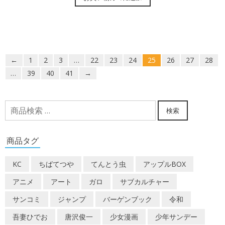
←
1
2
3
…
22
23
24
25
26
27
28
…
39
40
41
→
検
検索
索
対
商品タグ
象:
KC
ちばてつや
てんとう虫
アップルBOX
アニメ
アート
ガロ
サブカルチャー
サンコミ
ジャンプ
バーゲンブック
令和
吾妻ひでお
唐沢俊一
少女漫画
少年サンデー