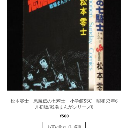
松本零士 悪魔伝の七騎士 小学館SSC 昭和53年6
月初版/戦場まんがシリーズ6
¥
500
お買い物カゴに追加