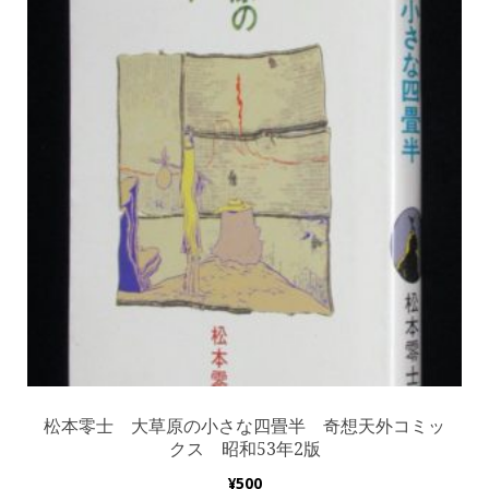
松本零士 大草原の小さな四畳半 奇想天外コミッ
クス 昭和53年2版
¥
500