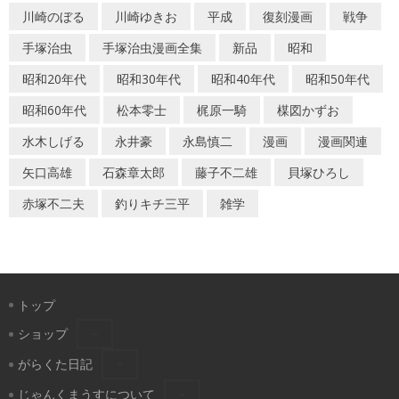
川崎のぼる
川崎ゆきお
平成
復刻漫画
戦争
手塚治虫
手塚治虫漫画全集
新品
昭和
昭和20年代
昭和30年代
昭和40年代
昭和50年代
昭和60年代
松本零士
梶原一騎
楳図かずお
水木しげる
永井豪
永島慎二
漫画
漫画関連
矢口高雄
石森章太郎
藤子不二雄
貝塚ひろし
赤塚不二夫
釣りキチ三平
雑学
トップ
ショップ
がらくた日記
じゃんくまうすについて