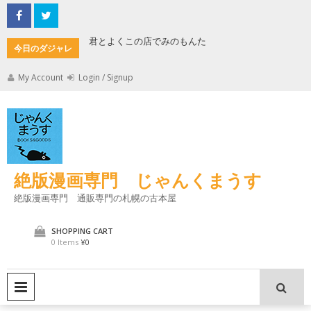
Skip
to
content
とよくこの店でみのもんた
壁に耳あり障子にえなり
今日のダジャレ
My Account
Login / Signup
絶版漫画専門 じゃんくまうす
絶版漫画専門 通販専門の札幌の古本屋
SHOPPING CART
0 Items
¥0
PRIMARY MENU