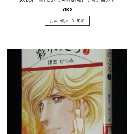
KCBM 昭和58年9月初版/原作：富野由悠季
¥
500
お買い物カゴに追加