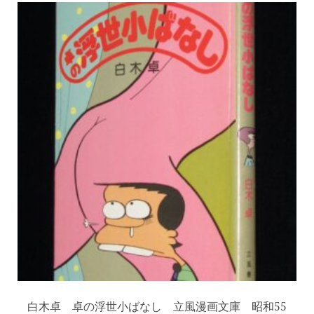
白木卓 卓の浮世小ばなし 立風漫画文庫 昭和55