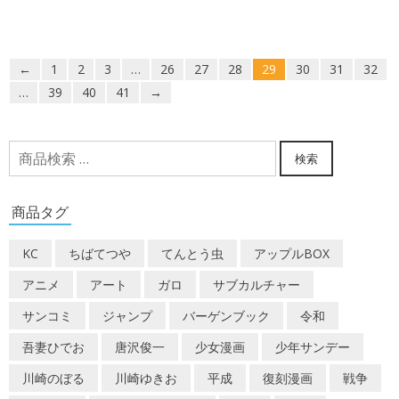
←
1
2
3
…
26
27
28
29
30
31
32
…
39
40
41
→
検
検索
索
対
商品タグ
象:
KC
ちばてつや
てんとう虫
アップルBOX
アニメ
アート
ガロ
サブカルチャー
サンコミ
ジャンプ
バーゲンブック
令和
吾妻ひでお
唐沢俊一
少女漫画
少年サンデー
川崎のぼる
川崎ゆきお
平成
復刻漫画
戦争