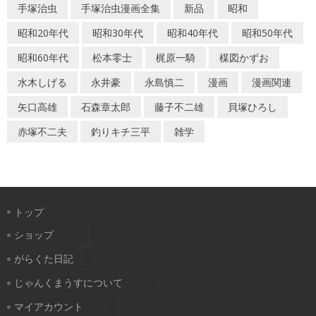
手塚治虫
手塚治虫漫画全集
新品
昭和
昭和20年代
昭和30年代
昭和40年代
昭和50年代
昭和60年代
松本零士
梶原一騎
楳図かずお
水木しげる
永井豪
永島慎二
漫画
漫画関連
矢口高雄
石森章太郎
藤子不二雄
貝塚ひろし
赤塚不二夫
釣りキチ三平
雑学
トップ
ショップ
がらくた日記
じゃんくまうすについて
マイアカウント