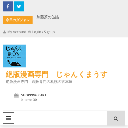
Skip
to
content
加藤茶の缶詰
君とよく
今日のダジャレ
My Account
Login / Signup
絶版漫画専門 じゃんくまうす
絶版漫画専門 通販専門の札幌の古本屋
SHOPPING CART
0 Items
¥0
PRIMARY MENU