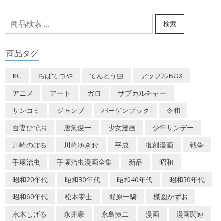
検
検索
索
対
商品タグ
象:
KC
ちばてつや
てんとう虫
アップルBOX
アニメ
アート
ガロ
サブカルチャー
サンコミ
ジャンプ
バーゲンブック
令和
吾妻ひでお
唐沢俊一
少女漫画
少年サンデー
川崎のぼる
川崎ゆきお
平成
復刻漫画
戦争
手塚治虫
手塚治虫漫画全集
新品
昭和
昭和20年代
昭和30年代
昭和40年代
昭和50年代
昭和60年代
松本零士
梶原一騎
楳図かずお
水木しげる
永井豪
永島慎二
漫画
漫画関連