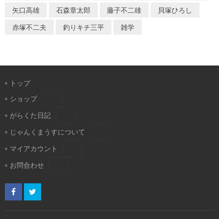
矢口高雄
石森章太郎
藤子不二雄
貝塚ひろし
赤塚不二夫
釣りキチ三平
雑学
トップ
ショップ
がらくた日記
じゃんくまうすについて
マイアカウント
お問合わせ