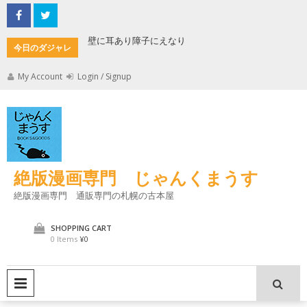
Skip
to
content
もんた
壁に耳あり障子にえなり
魔法使い
今日のダジャレ
My Account
Login / Signup
絶版漫画専門 じゃんくまうす
絶版漫画専門 通販専門の札幌の古本屋
SHOPPING CART
0 Items
¥0
PRIMARY MENU