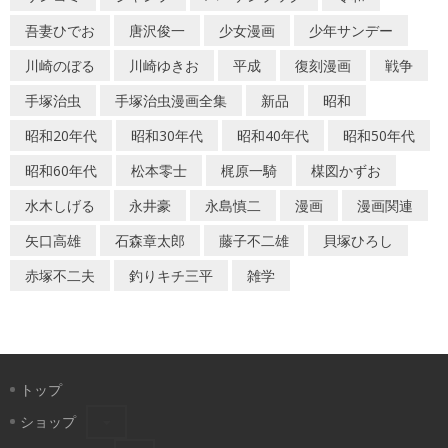
吾妻ひでお
唐沢俊一
少女漫画
少年サンデー
川崎のぼる
川崎ゆきお
平成
復刻漫画
戦争
手塚治虫
手塚治虫漫画全集
新品
昭和
昭和20年代
昭和30年代
昭和40年代
昭和50年代
昭和60年代
松本零士
梶原一騎
楳図かずお
水木しげる
永井豪
永島慎二
漫画
漫画関連
矢口高雄
石森章太郎
藤子不二雄
貝塚ひろし
赤塚不二夫
釣りキチ三平
雑学
トップ
ショップ