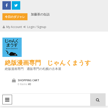
Skip
to
content
加藤茶の缶詰
君とよく
今日のダジャレ
My Account
Login / Signup
絶版漫画専門 じゃんくまうす
絶版漫画専門 通販専門の札幌の古本屋
SHOPPING CART
0 Items
¥0
PRIMARY MENU