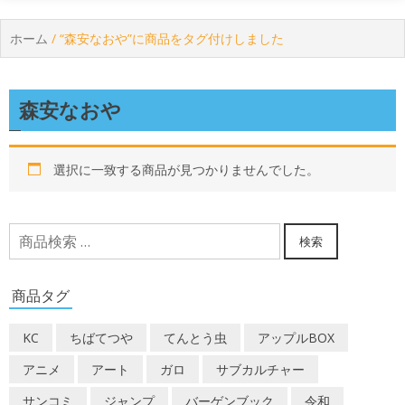
ホーム
/ “森安なおや”に商品をタグ付けしました
森安なおや
選択に一致する商品が見つかりませんでした。
検
検索
索
対
商品タグ
象:
KC
ちばてつや
てんとう虫
アップルBOX
アニメ
アート
ガロ
サブカルチャー
サンコミ
ジャンプ
バーゲンブック
令和