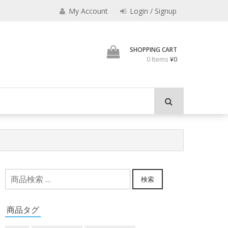
My Account
Login / Signup
メメクラブ
SHOPPING CART
0 Items
¥0
検
検索
索
対
商品タグ
象: