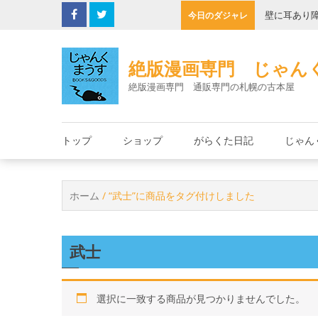
Skip
くこの店でみのもんた
壁に耳あり
今日のダジャレ
to
content
絶版漫画専門 じゃん
絶版漫画専門 通販専門の札幌の古本屋
トップ
ショップ
がらくた日記
じゃん
ホーム
/ “武士”に商品をタグ付けしました
武士
選択に一致する商品が見つかりませんでした。