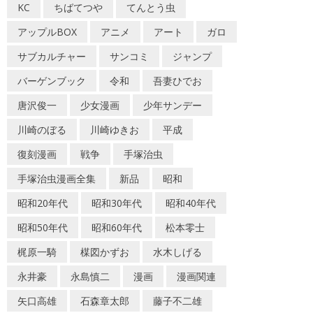
KC
ちばてつや
てんとう虫
アップルBOX
アニメ
アート
ガロ
サブカルチャー
サンコミ
ジャンプ
バーゲンブック
令和
吾妻ひでお
唐沢俊一
少女漫画
少年サンデー
川崎のぼる
川崎ゆきお
平成
復刻漫画
戦争
手塚治虫
手塚治虫漫画全集
新品
昭和
昭和20年代
昭和30年代
昭和40年代
昭和50年代
昭和60年代
松本零士
梶原一騎
楳図かずお
水木しげる
永井豪
永島慎二
漫画
漫画関連
矢口高雄
石森章太郎
藤子不二雄