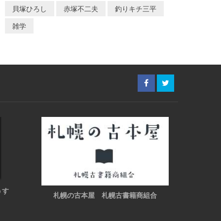
貝塚ひろし
赤塚不二夫
釣りキチ三平
雑学
うす
札幌の古本屋 札幌古書籍商組合