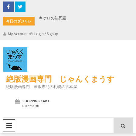
Skip
to
content
キケロの決死圏
縄文式子
今日のダジャレ
My Account
Login / Signup
絶版漫画専門 じゃんくまうす
絶版漫画専門 通販専門の札幌の古本屋
SHOPPING CART
0 Items
¥0
PRIMARY MENU