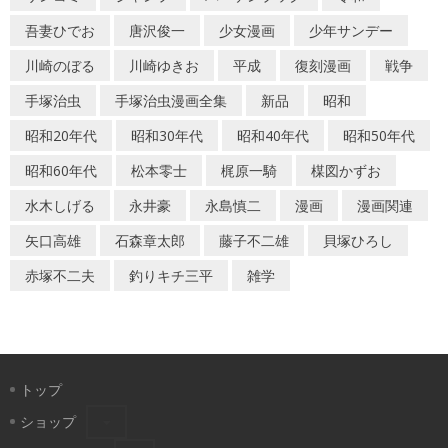
吾妻ひでお
唐沢俊一
少女漫画
少年サンデー
川崎のぼる
川崎ゆきお
平成
復刻漫画
戦争
手塚治虫
手塚治虫漫画全集
新品
昭和
昭和20年代
昭和30年代
昭和40年代
昭和50年代
昭和60年代
松本零士
梶原一騎
楳図かずお
水木しげる
永井豪
永島慎二
漫画
漫画関連
矢口高雄
石森章太郎
藤子不二雄
貝塚ひろし
赤塚不二夫
釣りキチ三平
雑学
トップ
ショップ