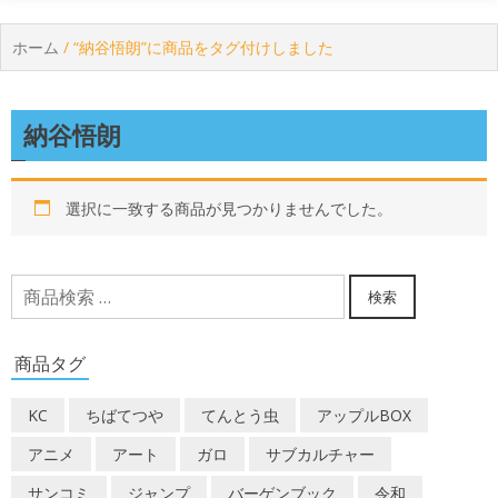
ホーム
/ “納谷悟朗”に商品をタグ付けしました
納谷悟朗
選択に一致する商品が見つかりませんでした。
検
検索
索
対
商品タグ
象:
KC
ちばてつや
てんとう虫
アップルBOX
アニメ
アート
ガロ
サブカルチャー
サンコミ
ジャンプ
バーゲンブック
令和