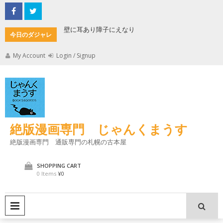
Skip
to
content
もんた
壁に耳あり障子にえなり
魔法使い
今日のダジャレ
My Account
Login / Signup
絶版漫画専門 じゃんくまうす
絶版漫画専門 通販専門の札幌の古本屋
SHOPPING CART
0 Items
¥0
PRIMARY MENU