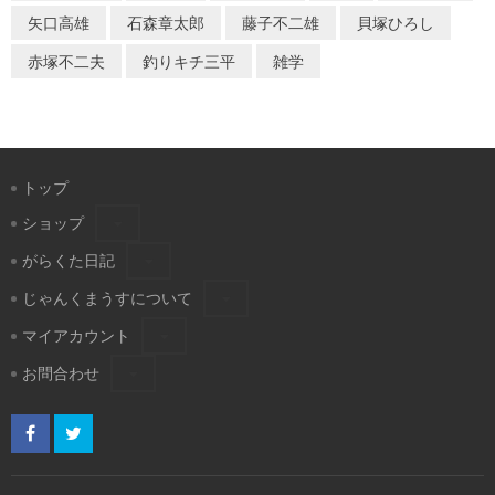
矢口高雄
石森章太郎
藤子不二雄
貝塚ひろし
赤塚不二夫
釣りキチ三平
雑学
トップ
ショップ
がらくた日記
じゃんくまうすについて
マイアカウント
お問合わせ