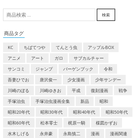
検
検索
索
対
商品タグ
象:
KC
ちばてつや
てんとう虫
アップルBOX
アニメ
アート
ガロ
サブカルチャー
サンコミ
ジャンプ
バーゲンブック
令和
吾妻ひでお
唐沢俊一
少女漫画
少年サンデー
川崎のぼる
川崎ゆきお
平成
復刻漫画
戦争
手塚治虫
手塚治虫漫画全集
新品
昭和
昭和20年代
昭和30年代
昭和40年代
昭和50年代
昭和60年代
松本零士
梶原一騎
楳図かずお
水木しげる
永井豪
永島慎二
漫画
漫画関連