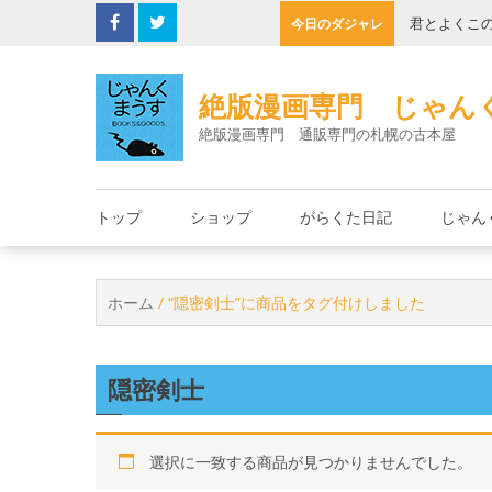
Skip
の缶詰
君とよくこ
今日のダジャレ
to
content
絶版漫画専門 じゃん
絶版漫画専門 通販専門の札幌の古本屋
トップ
ショップ
がらくた日記
じゃん
ホーム
/ “隠密剣士”に商品をタグ付けしました
隠密剣士
選択に一致する商品が見つかりませんでした。