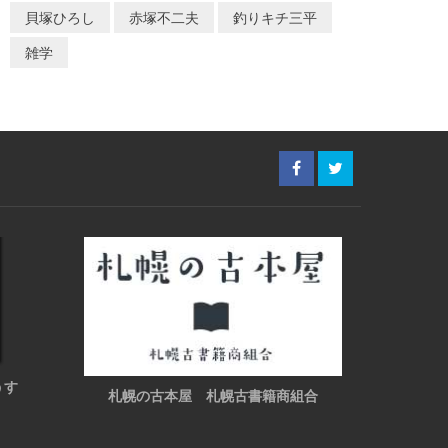
貝塚ひろし
赤塚不二夫
釣りキチ三平
雑学
うす
札幌の古本屋 札幌古書籍商組合