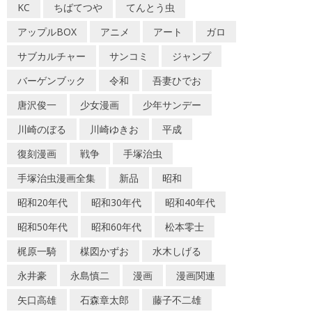
KC
ちばてつや
てんとう虫
アップルBOX
アニメ
アート
ガロ
サブカルチャー
サンコミ
ジャンプ
バーゲンブック
令和
吾妻ひでお
唐沢俊一
少女漫画
少年サンデー
川崎のぼる
川崎ゆきお
平成
復刻漫画
戦争
手塚治虫
手塚治虫漫画全集
新品
昭和
昭和20年代
昭和30年代
昭和40年代
昭和50年代
昭和60年代
松本零士
梶原一騎
楳図かずお
水木しげる
永井豪
永島慎二
漫画
漫画関連
矢口高雄
石森章太郎
藤子不二雄