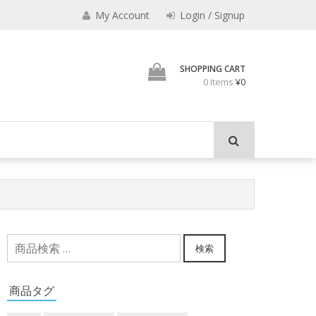
えなり
My Account
Login / Signup
魔法使いのべし
SHOPPING CART
0 Items
¥0
検
検索
索
対
商品タグ
象: