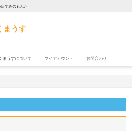
の店でみのもんた
壁に耳あり障子に
くまうす
くまうすについて
マイアカウント
お問合わせ