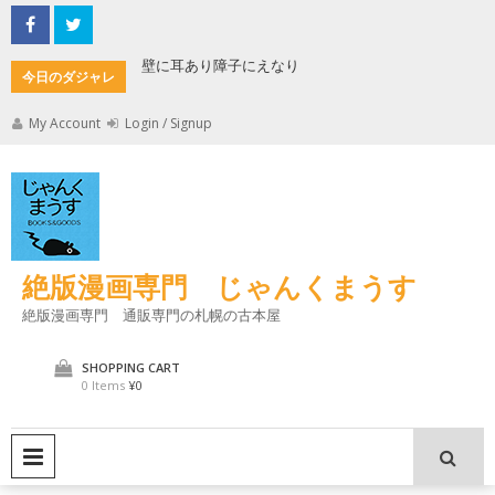
Skip
to
content
もんた
壁に耳あり障子にえなり
魔法使い
今日のダジャレ
My Account
Login / Signup
絶版漫画専門 じゃんくまうす
絶版漫画専門 通販専門の札幌の古本屋
SHOPPING CART
0 Items
¥0
PRIMARY MENU