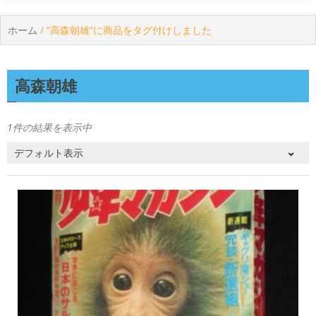
ホーム
/ “高森朝雄”に商品をタグ付けしました
高森朝雄
1件の結果を表示中