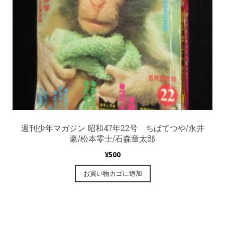
週刊少年マガジン 昭和47年22号 ちばてつや/永井
豪/松本零士/石森章太郎
¥
500
お買い物カゴに追加