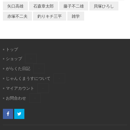
矢口高雄
石森章太郎
藤子不二雄
貝塚ひろし
赤塚不二夫
釣りキチ三平
雑学
トップ
ショップ
がらくた日記
じゃんくまうすについて
マイアカウント
お問合わせ