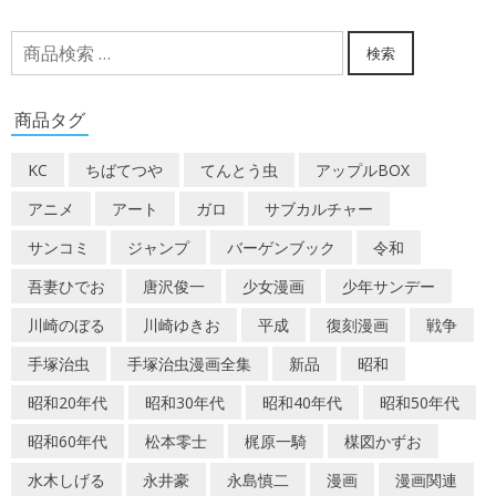
検
検索
索
対
商品タグ
象:
KC
ちばてつや
てんとう虫
アップルBOX
アニメ
アート
ガロ
サブカルチャー
サンコミ
ジャンプ
バーゲンブック
令和
吾妻ひでお
唐沢俊一
少女漫画
少年サンデー
川崎のぼる
川崎ゆきお
平成
復刻漫画
戦争
手塚治虫
手塚治虫漫画全集
新品
昭和
昭和20年代
昭和30年代
昭和40年代
昭和50年代
昭和60年代
松本零士
梶原一騎
楳図かずお
水木しげる
永井豪
永島慎二
漫画
漫画関連