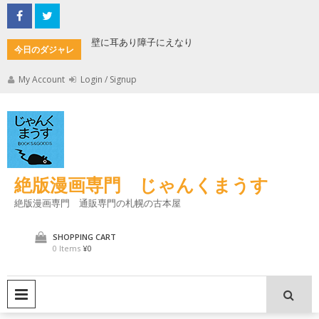
Skip
to
content
もんた
壁に耳あり障子にえなり
魔法使い
今日のダジャレ
My Account
Login / Signup
絶版漫画専門 じゃんくまうす
絶版漫画専門 通販専門の札幌の古本屋
SHOPPING CART
0 Items
¥0
PRIMARY MENU