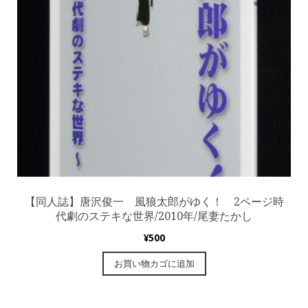
【同人誌】唐沢俊一 風狼太郎がゆく！ 2ページ時
代劇のステキな世界/2010年/尾妻たかし
¥
500
お買い物カゴに追加