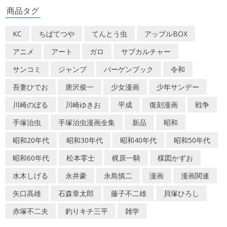
商品タグ
象:
KC
ちばてつや
てんとう虫
アップルBOX
アニメ
アート
ガロ
サブカルチャー
サンコミ
ジャンプ
バーゲンブック
令和
吾妻ひでお
唐沢俊一
少女漫画
少年サンデー
川崎のぼる
川崎ゆきお
平成
復刻漫画
戦争
手塚治虫
手塚治虫漫画全集
新品
昭和
昭和20年代
昭和30年代
昭和40年代
昭和50年代
昭和60年代
松本零士
梶原一騎
楳図かずお
水木しげる
永井豪
永島慎二
漫画
漫画関連
矢口高雄
石森章太郎
藤子不二雄
貝塚ひろし
赤塚不二夫
釣りキチ三平
雑学