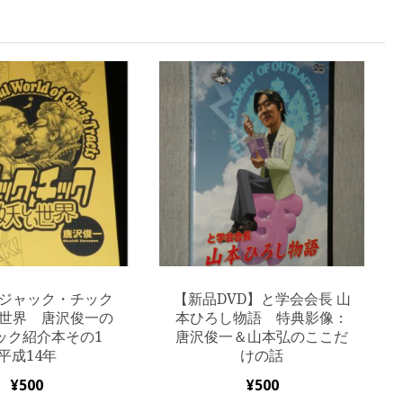
ジャック・チック
【新品DVD】と学会会長 山
世界 唐沢俊一の
本ひろし物語 特典影像：
ック紹介本その1
唐沢俊一＆山本弘のここだ
平成14年
けの話
¥
500
¥
500