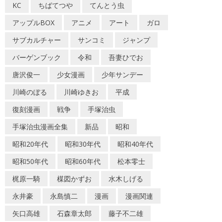
KC
ちばてつや
てんとう虫
アップルBOX
アニメ
アート
ガロ
サブカルチャー
サンコミ
ジャンプ
バーゲンブック
令和
吾妻ひでお
唐沢俊一
少女漫画
少年サンデー
川崎のぼる
川崎ゆきお
平成
復刻漫画
戦争
手塚治虫
手塚治虫漫画全集
新品
昭和
昭和20年代
昭和30年代
昭和40年代
昭和50年代
昭和60年代
松本零士
梶原一騎
楳図かずお
水木しげる
永井豪
永島慎二
漫画
漫画関連
矢口高雄
石森章太郎
藤子不二雄