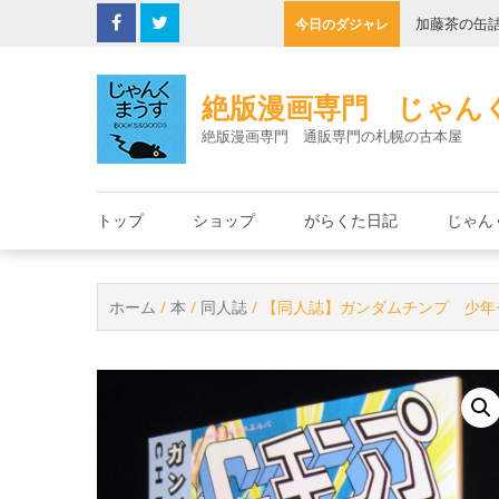
Skip
子機
加藤茶の缶
今日のダジャレ
to
content
絶版漫画専門 じゃん
絶版漫画専門 通販専門の札幌の古本屋
トップ
ショップ
がらくた日記
じゃん
ホーム
/
本
/
同人誌
/ 【同人誌】ガンダムチンプ 少年チ