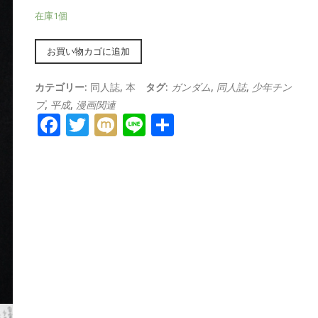
在庫1個
Alternative:
お買い物カゴに追加
カテゴリー:
同人誌
,
本
タグ:
ガンダム
,
同人誌
,
少年チン
プ
,
平成
,
漫画関連
Facebook
Twitter
Mixi
Line
共
有