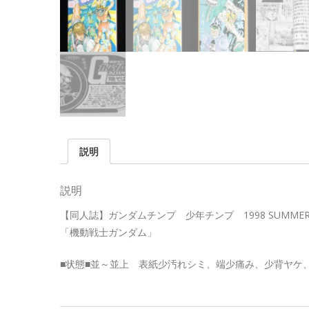
説明
説明
【同人誌】ガンダムチンプ 少年チンプ 1998 SUMMER 
「機動戦士ガンダム」
■状態■並～並上 表紙少汚れシミ、端少痛み、少背ヤケ