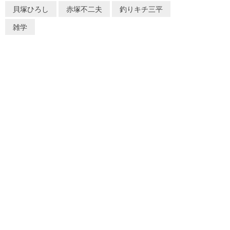
貝塚ひろし
赤塚不二夫
釣りキチ三平
雑学