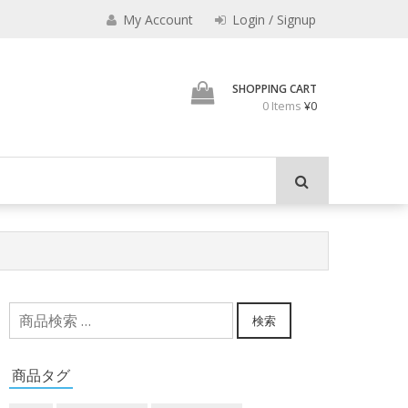
みのもんた
My Account
Login / Signup
壁に耳あり障子にえなり
SHOPPING CART
0 Items
¥0
検
検索
索
対
商品タグ
象: