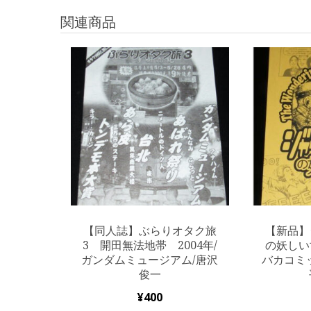
関連商品
【同人誌】ぶらりオタク旅
【新品】
3 開田無法地帯 2004年/
の妖しい
ガンダムミュージアム/唐沢
バカコミ
俊一
¥
400