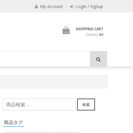
みのもんた
My Account
Login / Signup
壁に耳あり障子にえなり
SHOPPING CART
0 Items
¥0
検
検索
索
対
商品タグ
象: