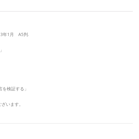
年1月 A5判.
」
言を検証する」
ございます。