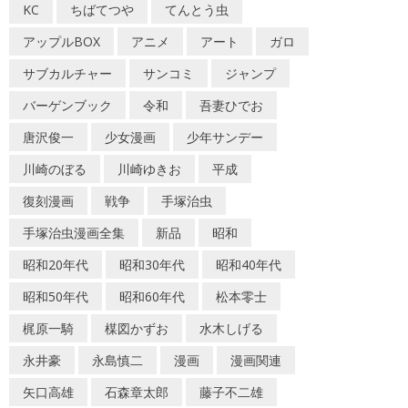
KC
ちばてつや
てんとう虫
アップルBOX
アニメ
アート
ガロ
サブカルチャー
サンコミ
ジャンプ
バーゲンブック
令和
吾妻ひでお
唐沢俊一
少女漫画
少年サンデー
川崎のぼる
川崎ゆきお
平成
復刻漫画
戦争
手塚治虫
手塚治虫漫画全集
新品
昭和
昭和20年代
昭和30年代
昭和40年代
昭和50年代
昭和60年代
松本零士
梶原一騎
楳図かずお
水木しげる
永井豪
永島慎二
漫画
漫画関連
矢口高雄
石森章太郎
藤子不二雄