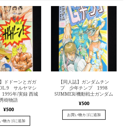
】ドドーンとガガ
【同人誌】ガンダムチン
OL.9 サルヤマシ
プ 少年チンプ 1998
1995年/実録 西城
SUMMER/機動戦士ガンダム
秀樹物語
¥
500
¥
500
お買い物カゴに追加
い物カゴに追加