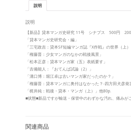
説明
説明
【新品】貸本マンガ史研究 11号 シナプス 500円 2003
「貸本マンガ史研究会・編」
「三宅政吉：貸本SF短編マンガ誌『X作戦』の世界（上）
「権藤晋：少女マンガのなかの戦後風景」
「松本正彦：貸本マンガ家（五）表紙要す」
「吉備能人：『おてんば試論（2）」
「溝口博：堀江卓は古いマンガ家だったのか？」
「権藤晋：貸本マンガに奥付はなかった？-四方田犬彦発
「梶井純：戦後・貸本・マンガ（上）」他80p.
■状態■新品ですが輸送・保管中のわずかな汚れ、痛みが
関連商品