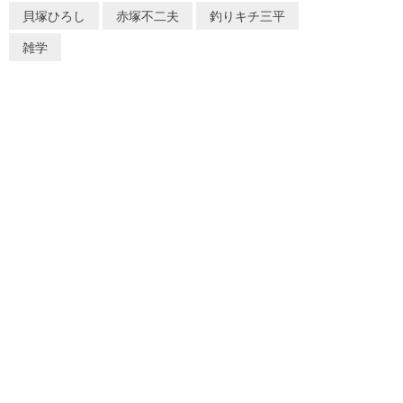
貝塚ひろし
赤塚不二夫
釣りキチ三平
雑学