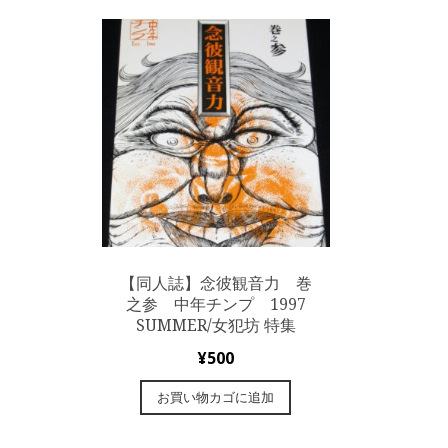
【同人誌】念彼観音力 巻
之参 中年チンプ 1997
SUMMER/女犯坊 特集
¥
500
お買い物カゴに追加