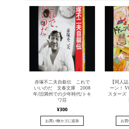
赤塚不二夫自叙伝 これで
【同人誌
いいのだ 文春文庫 2008
ーン！ V
年/旧満州での少年時代/トキ
スターズ 
ワ荘
¥
300
お買い物カゴに追加
お買