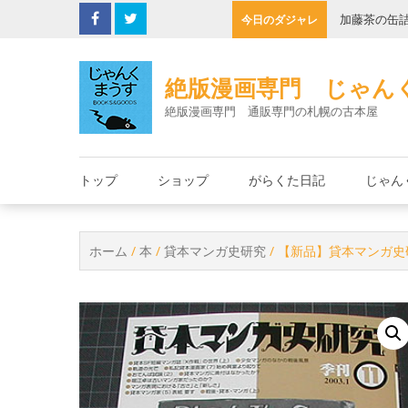
Skip
子機
加藤茶の缶
今日のダジャレ
to
content
絶版漫画専門 じゃん
絶版漫画専門 通販専門の札幌の古本屋
トップ
ショップ
がらくた日記
じゃん
ホーム
/
本
/
貸本マンガ史研究
/ 【新品】貸本マンガ史研