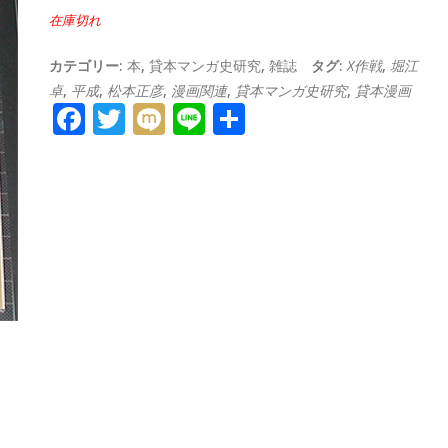
在庫切れ
カテゴリー:
本
,
貸本マンガ史研究
,
雑誌
タグ:
X作戦
,
堀江
卓
,
平成
,
松本正彦
,
漫画関連
,
貸本マンガ史研究
,
貸本漫画
Facebook
Twitter
Mixi
Line
共
有