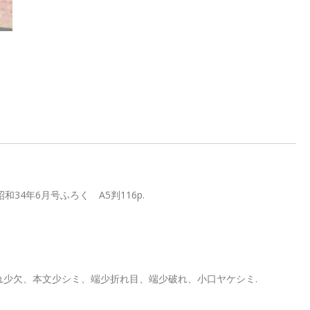
4年6月号ふろく A5判116p.
」
れ少欠、本文少シミ、端少折れ目、端少破れ、小口ヤケシミ.