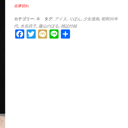
在庫切れ
カテゴリー:
本
タグ:
アイヌ
,
りぼん
,
少女漫画
,
昭和30年
代
,
水谷武子
,
藤山のぼる
,
雑誌付録
Facebook
Twitter
Mixi
Line
共
有