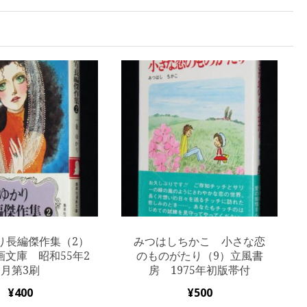
り長編傑作集（2）
みつはしちかこ 小さな恋
画文庫 昭和55年2
のものがたり（9）立風書
月第3刷
房 1975年初版帯付
¥
400
¥
500