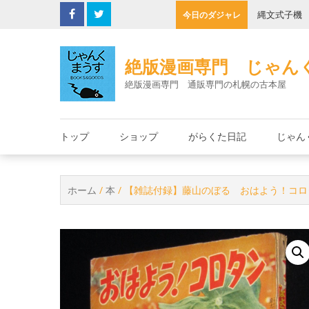
Skip
の決死圏
縄文式子機
今日のダジャレ
to
content
絶版漫画専門 じゃん
絶版漫画専門 通販専門の札幌の古本屋
トップ
ショップ
がらくた日記
じゃん
ホーム
/
本
/ 【雑誌付録】藤山のぼる おはよう！コロ