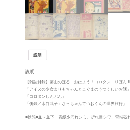
説明
説明
【雑誌付録】藤山のぼる おはよう！コロタン りぼん 昭和3
「アイヌの少女まりもちゃんとこぐまのうつくしいお話
「コロタンしんぶん」
「併録／水谷武子：さっちゃんてつおくんの世界旅行」
■状態■並～並下 表紙少汚れシミ、折れ目シワ、背端破