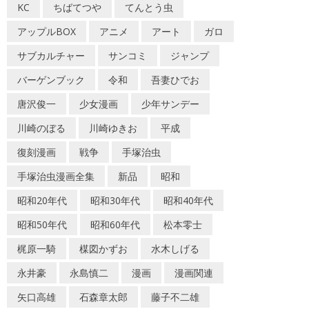
KC
ちばてつや
てんとう虫
アップルBOX
アニメ
アート
ガロ
サブカルチャー
サンコミ
ジャンプ
バーゲンブック
令和
吾妻ひでお
唐沢俊一
少女漫画
少年サンデー
川崎のぼる
川崎ゆきお
平成
復刻漫画
戦争
手塚治虫
手塚治虫漫画全集
新品
昭和
昭和20年代
昭和30年代
昭和40年代
昭和50年代
昭和60年代
松本零士
梶原一騎
楳図かずお
水木しげる
永井豪
永島慎二
漫画
漫画関連
矢口高雄
石森章太郎
藤子不二雄