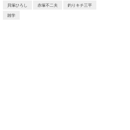
貝塚ひろし
赤塚不二夫
釣りキチ三平
雑学