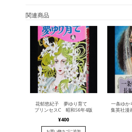
関連商品
花郁悠紀子 夢ゆり育て
一条ゆか
プリンセスC 昭和56年4版
集英社漫
¥
400
お買い物カゴに追加