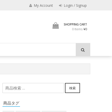
My Account
Login / Signup
君とよくこの店でみのも
SHOPPING CART
0 Items
¥0
検
検索
索
対
商品タグ
象: