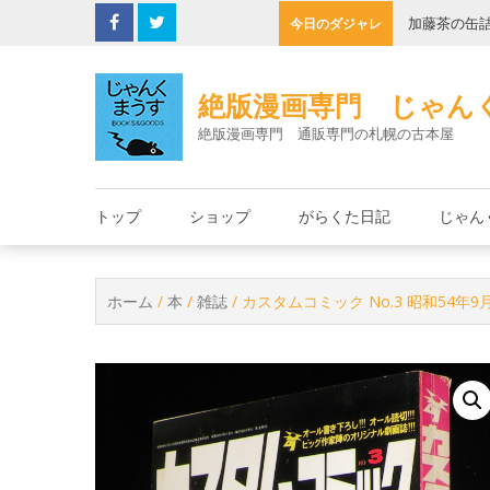
Skip
子機
加藤茶の缶
今日のダジャレ
to
content
絶版漫画専門 じゃん
絶版漫画専門 通販専門の札幌の古本屋
トップ
ショップ
がらくた日記
じゃん
ホーム
/
本
/
雑誌
/ カスタムコミック No.3 昭和54