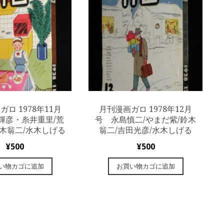
ロ 1978年11月
月刊漫画ガロ 1978年12月
輝彦・糸井重里/荒
号 永島慎二/やまだ紫/鈴木
鈴木翁二/水木しげる
翁二/吉田光彦/水木しげる
¥
500
¥
500
い物カゴに追加
お買い物カゴに追加