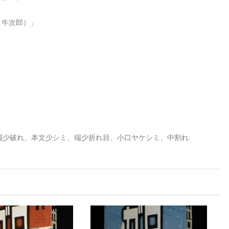
：牛次郎）」
端少破れ、本文少シミ、端少折れ目、小口ヤケシミ、中割れ.