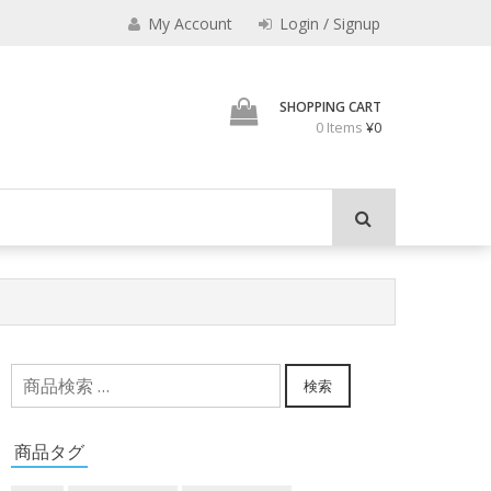
みのもんた
My Account
Login / Signup
壁に耳あり障子にえなり
SHOPPING CART
0 Items
¥0
検
検索
索
対
商品タグ
象: