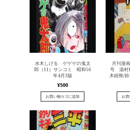
水木しげる ゲゲゲの鬼太
月刊漫画ガ
郎（11）サンコミ 昭和56
号 湯村
年4月3版
木経惟/
¥
500
お買い物カゴに追加
お買