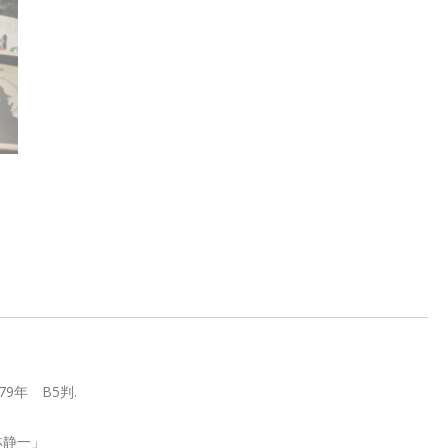
9年 B5判.
林静一」