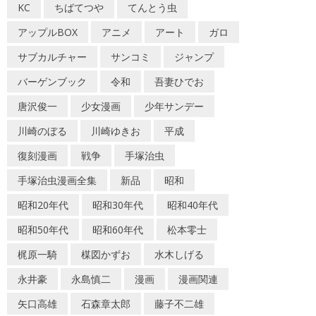
KC
ちばてつや
てんとう虫
アップルBOX
アニメ
アート
ガロ
サブカルチャー
サンコミ
ジャンプ
バーゲンブック
令和
吾妻ひでお
唐沢俊一
少女漫画
少年サンデー
川崎のぼる
川崎ゆきお
平成
復刻漫画
戦争
手塚治虫
手塚治虫漫画全集
新品
昭和
昭和20年代
昭和30年代
昭和40年代
昭和50年代
昭和60年代
松本零士
梶原一騎
楳図かずお
水木しげる
永井豪
永島慎二
漫画
漫画関連
矢口高雄
石森章太郎
藤子不二雄