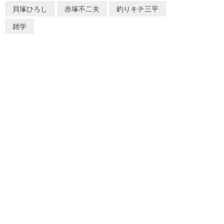
貝塚ひろし
赤塚不二夫
釣りキチ三平
雑学