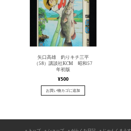
矢口高雄 釣りキチ三平
（58）講談社KCM 昭和57
年初版
¥
500
お買い物カゴに追加
トップ
ショップ
がらくた日記
じゃんくまう