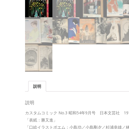
説明
説明
カスタムコミック No.3 昭和54年9月号 日本文芸社 197
「表紙：勝又進」
「口絵イラストポエム：小島功／小島剛夕／杉浦幸雄／