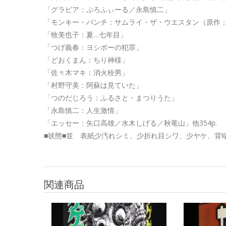
「グラビア：ぷろふぃーる／永島慎二」
「モンキー・パンチ：サムライ・ザ・ウエスタン（原作
「牧美也子：夏…七年目」
「つげ義春：ヨシボーの犯罪」
「どおくまん：ちり神様」
「佐々木マキ：消火栓男」
「村野守美：阿蘇は見ていた」
「つのだじろう：ふるさと・まつりうた」
「永島慎二：人生激情」
「エッセー：矢口高雄／水木しげる／秋竜山」他354p.
■状態■並 表紙少汚れシミ、少折れ目シワ、少ヤケ、背
関連商品