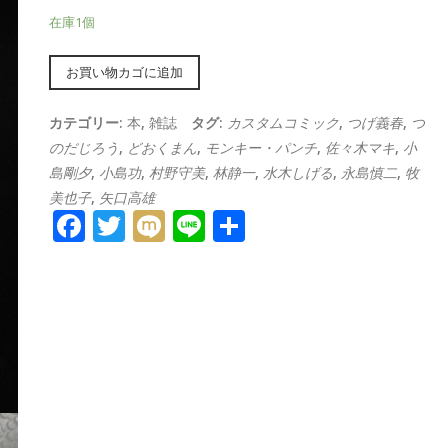
在庫1個
Alternative:
お買い物カゴに追加
カテゴリー:
本
,
雑誌
タグ:
カスタムコミック
,
つげ義春
,
つ
のだじろう
,
どおくまん
,
モンキー・パンチ
,
佐々木マキ
,
小
島剛夕
,
小島功
,
村野守美
,
林静一
,
水木しげる
,
永島慎二
,
牧
美也子
,
矢口高雄
Facebook
Twitter
Mixi
Line
共
有