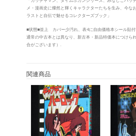
「ガッチャマン、タイムボカンシリーズ、みなしごハッ
メ・漫画史に燦然と輝くキャラクターたちを生み、今な
ラストと自伝で魅せるコレクターズブック」
■状態■並上 カバー少汚れ、表4に自由価格本シール貼
通常の中古本とは異なり、新古本・新品特価本につけら
合がございます）.
関連商品