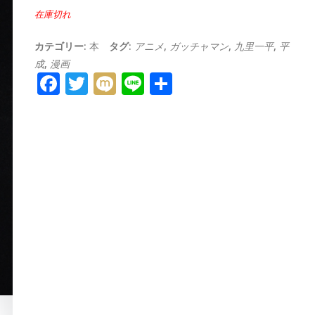
在庫切れ
カテゴリー:
本
タグ:
アニメ
,
ガッチャマン
,
九里一平
,
平
成
,
漫画
Facebook
Twitter
Mixi
Line
共
有