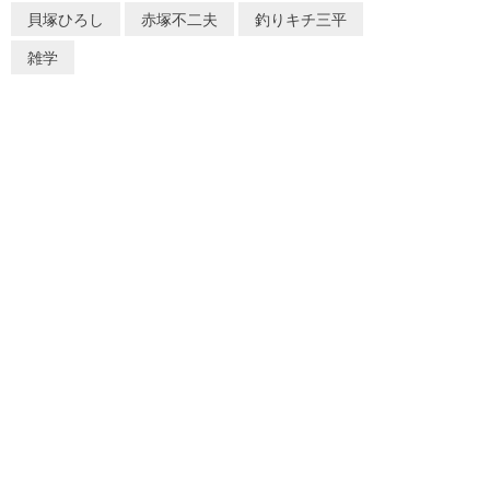
貝塚ひろし
赤塚不二夫
釣りキチ三平
雑学