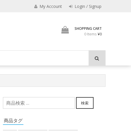
えなり
My Account
Login / Signup
魔法使いのべし
SHOPPING CART
0 Items
¥0
検
検索
索
対
商品タグ
象: