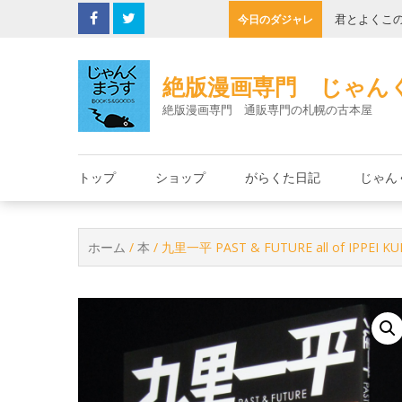
Skip
の缶詰
君とよくこ
今日のダジャレ
to
content
絶版漫画専門 じゃん
絶版漫画専門 通販専門の札幌の古本屋
トップ
ショップ
がらくた日記
じゃん
ホーム
/
本
/ 九里一平 PAST & FUTURE all of I