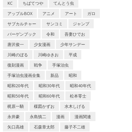
KC
ちばてつや
てんとう虫
アップルBOX
アニメ
アート
ガロ
サブカルチャー
サンコミ
ジャンプ
バーゲンブック
令和
吾妻ひでお
唐沢俊一
少女漫画
少年サンデー
川崎のぼる
川崎ゆきお
平成
復刻漫画
戦争
手塚治虫
手塚治虫漫画全集
新品
昭和
昭和20年代
昭和30年代
昭和40年代
昭和50年代
昭和60年代
松本零士
梶原一騎
楳図かずお
水木しげる
永井豪
永島慎二
漫画
漫画関連
矢口高雄
石森章太郎
藤子不二雄