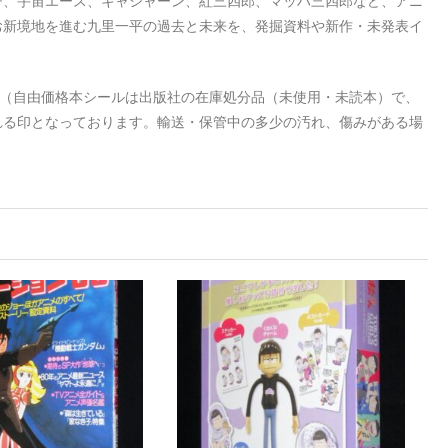
チ、宇宙エース、キャシャーン、紅三四郎、マッハ三四郎など、アニ
お新境地を進む九里一平の過去と未来を、発掘資料や新作・未発表イ
付（自由価格本シールは出版社の在庫処分品（未使用・未読本）で、
れる印となっております。輸送・保管中の多少の汚れ、傷みがある場