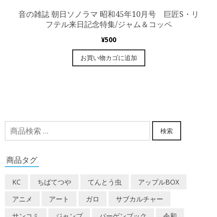
音の雑誌 朝日ソノラマ 昭和45年10月号 巨匠S・リ
フテル来日記念特集/ジャム＆コッペ
¥
500
お買い物カゴに追加
検
検索
索
対
商品タグ
象:
KC
ちばてつや
てんとう虫
アップルBOX
アニメ
アート
ガロ
サブカルチャー
サンコミ
ジャンプ
バーゲンブック
令和