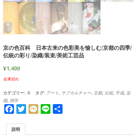
京の色百科 日本古来の色彩美を愉しむ/京都の四季/
伝統の彩り/染織/装束/美術工芸品
¥
1,400
在庫切れ
カテゴリー:
本
タグ:
アート
,
サブカルチャー
,
京都
,
伝統
,
平成
,
染
織
,
雑学
Facebook
Twitter
Mixi
Line
共
有
説明