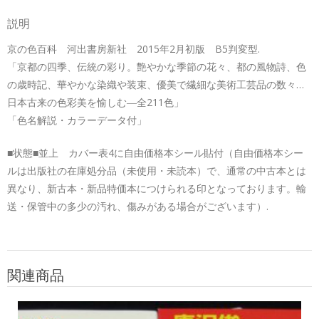
説明
京の色百科 河出書房新社 2015年2月初版 B5判変型.
「京都の四季、伝統の彩り。艶やかな季節の花々、都の風物詩、色
の歳時記、華やかな染織や装束、優美で繊細な美術工芸品の数々…
日本古来の色彩美を愉しむ―全211色」
「色名解説・カラーデータ付」
■状態■並上 カバー表4に自由価格本シール貼付（自由価格本シー
ルは出版社の在庫処分品（未使用・未読本）で、通常の中古本とは
異なり、新古本・新品特価本につけられる印となっております。輸
送・保管中の多少の汚れ、傷みがある場合がございます）.
関連商品