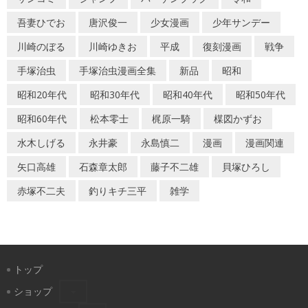
吾妻ひでお
唐沢俊一
少女漫画
少年サンデー
川崎のぼる
川崎ゆきお
平成
復刻漫画
戦争
手塚治虫
手塚治虫漫画全集
新品
昭和
昭和20年代
昭和30年代
昭和40年代
昭和50年代
昭和60年代
松本零士
梶原一騎
楳図かずお
水木しげる
永井豪
永島慎二
漫画
漫画関連
矢口高雄
石森章太郎
藤子不二雄
貝塚ひろし
赤塚不二夫
釣りキチ三平
雑学
トップ
ショップ