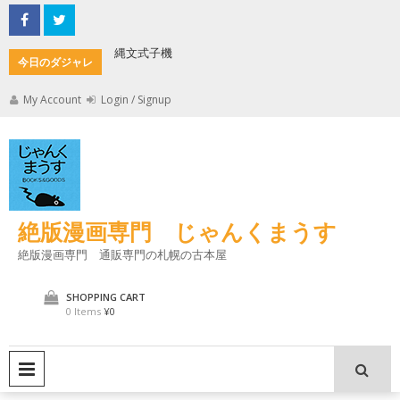
Skip
to
content
縄文式子機
加藤茶の
今日のダジャレ
My Account
Login / Signup
絶版漫画専門 じゃんくまうす
絶版漫画専門 通販専門の札幌の古本屋
SHOPPING CART
0 Items
¥0
PRIMARY MENU