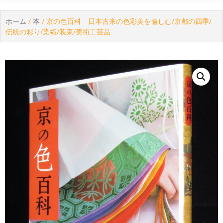
ホーム
/
本
/ 京の色百科 日本古来の色彩美を愉しむ/京都の四季/
伝統の彩り/染織/装束/美術工芸品