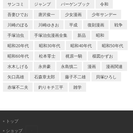
サンコミ
ジャンプ
バーゲンブック
令和
吾妻ひでお
唐沢俊一
少女漫画
少年サンデー
川崎のぼる
川崎ゆきお
平成
復刻漫画
戦争
手塚治虫
手塚治虫漫画全集
新品
昭和
昭和20年代
昭和30年代
昭和40年代
昭和50年代
昭和60年代
松本零士
梶原一騎
楳図かずお
水木しげる
永井豪
永島慎二
漫画
漫画関連
矢口高雄
石森章太郎
藤子不二雄
貝塚ひろし
赤塚不二夫
釣りキチ三平
雑学
トップ
ショップ