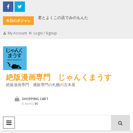
Skip
to
content
君とよくこの店でみのもんた
壁に耳あり障子にえなり
今日のダジャレ
My Account
Login / Signup
絶版漫画専門 じゃんくまうす
絶版漫画専門 通販専門の札幌の古本屋
SHOPPING CART
0 Items
¥0
PRIMARY MENU