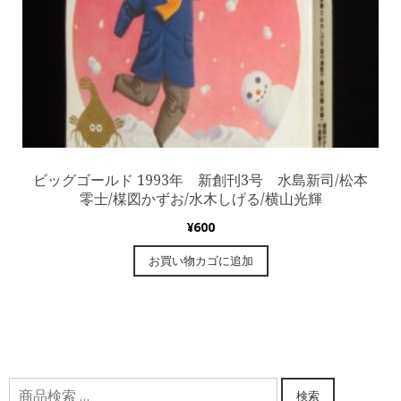
ビッグゴールド 1993年 新創刊3号 水島新司/松本
零士/楳図かずお/水木しげる/横山光輝
¥
600
お買い物カゴに追加
検
検索