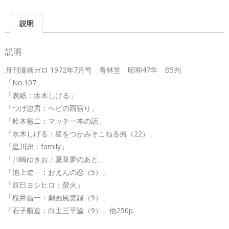
有
説明
説明
月刊漫画ガロ 1972年7月号 青林堂 昭和47年 B5判.
「No.107」
「表紙：水木しげる」
「つげ忠男：ヘビの雨宿り」
「鈴木翁二：マッチ一本の話」
「水木しげる：星をつかみそこねる男（22）」
「星川忠：family」
「川崎ゆきお：夏草夢のあと」
「池上遼一：おえんの恋（5）」
「辰巳ヨシヒロ：螢火」
「桜井昌一：劇画風雲録（9）」
「石子順造：白土三平論（9）」他250p.