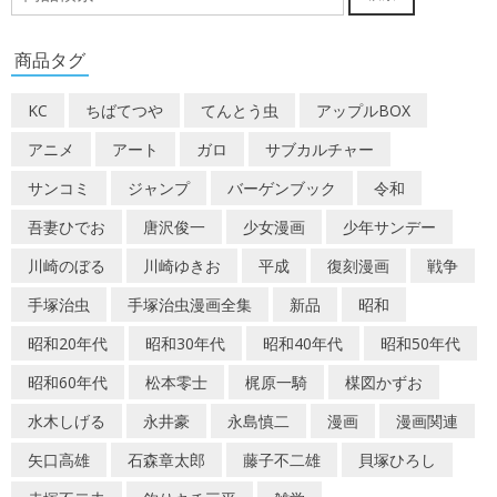
索
対
商品タグ
象:
KC
ちばてつや
てんとう虫
アップルBOX
アニメ
アート
ガロ
サブカルチャー
サンコミ
ジャンプ
バーゲンブック
令和
吾妻ひでお
唐沢俊一
少女漫画
少年サンデー
川崎のぼる
川崎ゆきお
平成
復刻漫画
戦争
手塚治虫
手塚治虫漫画全集
新品
昭和
昭和20年代
昭和30年代
昭和40年代
昭和50年代
昭和60年代
松本零士
梶原一騎
楳図かずお
水木しげる
永井豪
永島慎二
漫画
漫画関連
矢口高雄
石森章太郎
藤子不二雄
貝塚ひろし