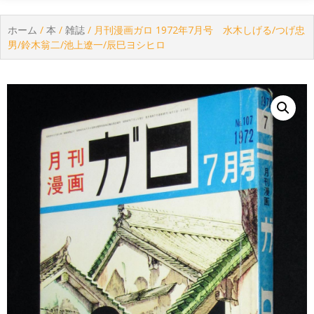
ホーム
/
本
/
雑誌
/ 月刊漫画ガロ 1972年7月号 水木しげる/つげ忠
男/鈴木翁二/池上遼一/辰巳ヨシヒロ