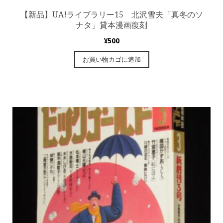
【新品】UA!ライブラリー15 北沢雪夫「真冬のソ
ナタ」貸本漫画復刻
¥
500
お買い物カゴに追加