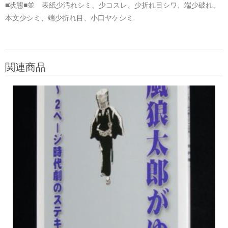
■状態■並 表紙少汚れシミ、少コスレ、少折れ目シワ、端少破れ、
本文少シミ、端少折れ目、小口ヤケシミ.
関連商品