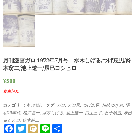
月刊漫画ガロ 1972年7月号 水木しげる/つげ忠男/鈴
木翁二/池上遼一/辰巳ヨシヒロ
¥
500
在庫切れ
カテゴリー:
本
,
雑誌
タグ:
ガロ
,
ガロ系
,
つげ忠男
,
川崎ゆきお
,
昭
和40年代
,
桜井昌一
,
水木しげる
,
池上遼一
,
白土三平
,
石子順造
,
辰巳
ヨシヒロ
,
鈴木翁二
Facebook
Twitter
Mixi
Line
共