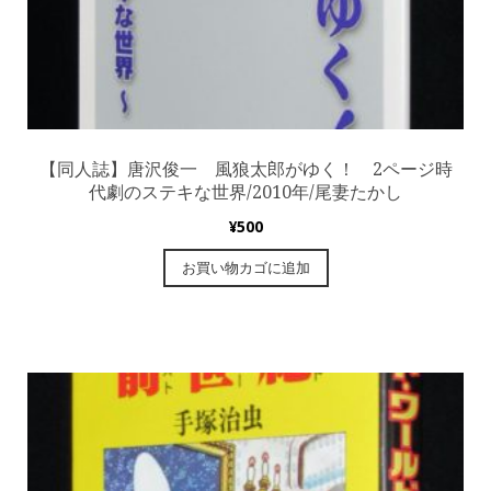
【同人誌】唐沢俊一 風狼太郎がゆく！ 2ページ時
代劇のステキな世界/2010年/尾妻たかし
¥
500
お買い物カゴに追加