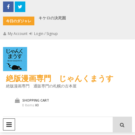
Skip
to
content
キケロの決死圏
縄文式子機
今日のダジャレ
My Account
Login / Signup
絶版漫画専門 じゃんくまうす
絶版漫画専門 通販専門の札幌の古本屋
SHOPPING CART
0 Items
¥0
PRIMARY MENU