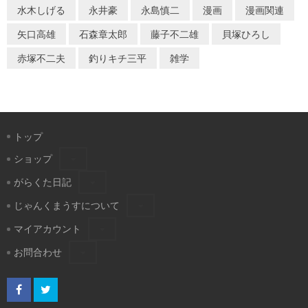
水木しげる
永井豪
永島慎二
漫画
漫画関連
矢口高雄
石森章太郎
藤子不二雄
貝塚ひろし
赤塚不二夫
釣りキチ三平
雑学
トップ
ショップ
がらくた日記
じゃんくまうすについて
マイアカウント
お問合わせ