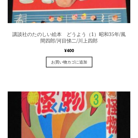
講談社のたのしい絵本 どうよう（1）昭和35年/風
間四郎/河目悌二/川上四郎
¥
400
お買い物カゴに追加