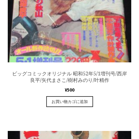
ビッグコミックオリジナル 昭和52年5/1増刊号/西岸
良平/矢代まさこ/樹村みのり/叶精作
¥
500
お買い物カゴに追加