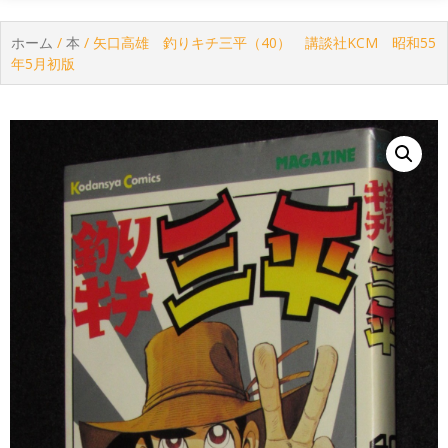
ホーム
/
本
/ 矢口高雄 釣りキチ三平（40） 講談社KCM 昭和55
年5月初版