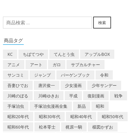
検
検索
索
対
商品タグ
象:
KC
ちばてつや
てんとう虫
アップルBOX
アニメ
アート
ガロ
サブカルチャー
サンコミ
ジャンプ
バーゲンブック
令和
吾妻ひでお
唐沢俊一
少女漫画
少年サンデー
川崎のぼる
川崎ゆきお
平成
復刻漫画
戦争
手塚治虫
手塚治虫漫画全集
新品
昭和
昭和20年代
昭和30年代
昭和40年代
昭和50年代
昭和60年代
松本零士
梶原一騎
楳図かずお