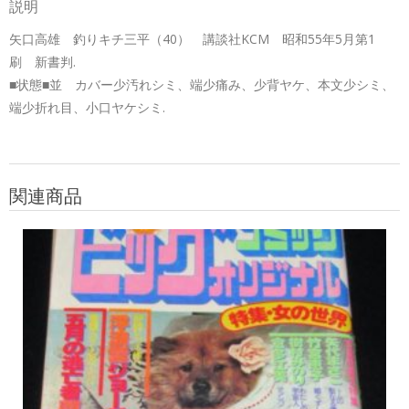
説明
矢口高雄 釣りキチ三平（40） 講談社KCM 昭和55年5月第1
刷 新書判.
■状態■並 カバー少汚れシミ、端少痛み、少背ヤケ、本文少シミ、
端少折れ目、小口ヤケシミ.
関連商品