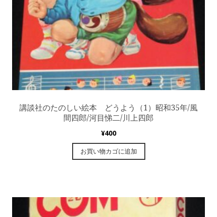
講談社のたのしい絵本 どうよう（1）昭和35年/風
間四郎/河目悌二/川上四郎
¥
400
お買い物カゴに追加