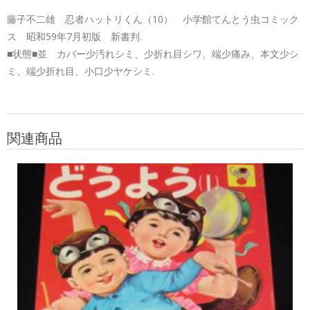
藤子不二雄 忍者ハットリくん（10） 小学館てんとう虫コミック
ス 昭和59年7月初版 新書判.
■状態■並 カバー少汚れシミ、少折れ目シワ、端少痛み、本文少シ
ミ、端少折れ目、小口少ヤケシミ.
関連商品