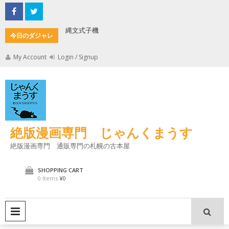
Skip
to
content
縄文式子機
加藤茶の
今日のダジャレ
My Account
Login / Signup
絶版漫画専門 じゃんくまうす
絶版漫画専門 通販専門の札幌の古本屋
SHOPPING CART
0 Items
¥0
PRIMARY MENU