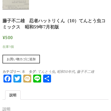
藤子不二雄 忍者ハットリくん（10）てんとう虫コ
ミックス 昭和59年7月初版
¥
500
在庫1個
Alternative:
お買い物カゴに追加
カテゴリー:
本
タグ:
てんとう虫
,
昭和50年代
,
藤子不二雄
Facebook
Twitter
Mixi
Line
共
有
説明
説明