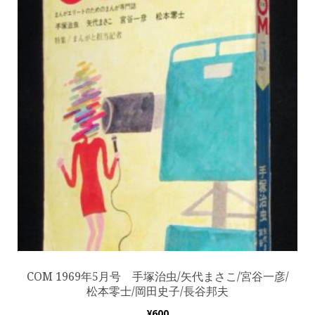
COM 1969年5月号 手塚治虫/矢代まさこ/宮谷一彦/
松本零士/岡田史子/長谷邦夫
¥
600