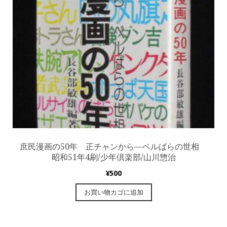
庶民漫画の50年 正チャンから—ベルばらの世相
昭和51年4刷/少年倶楽部/山川惣治
¥
500
お買い物カゴに追加