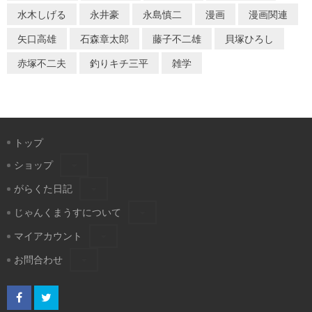
水木しげる
永井豪
永島慎二
漫画
漫画関連
矢口高雄
石森章太郎
藤子不二雄
貝塚ひろし
赤塚不二夫
釣りキチ三平
雑学
トップ
ショップ
がらくた日記
じゃんくまうすについて
マイアカウント
お問合わせ