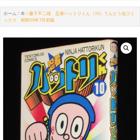
ホーム
/
本
/ 藤子不二雄 忍者ハットリくん（10）てんとう虫コミ
ックス 昭和59年7月初版