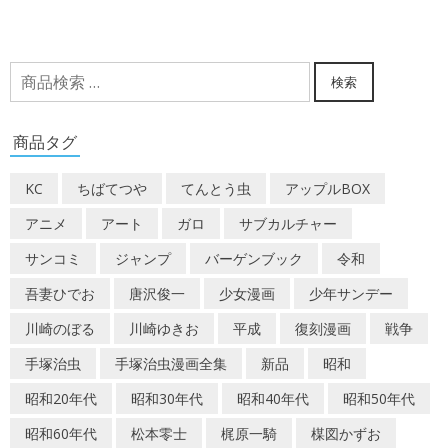
検
検索
索
対
商品タグ
象:
KC
ちばてつや
てんとう虫
アップルBOX
アニメ
アート
ガロ
サブカルチャー
サンコミ
ジャンプ
バーゲンブック
令和
吾妻ひでお
唐沢俊一
少女漫画
少年サンデー
川崎のぼる
川崎ゆきお
平成
復刻漫画
戦争
手塚治虫
手塚治虫漫画全集
新品
昭和
昭和20年代
昭和30年代
昭和40年代
昭和50年代
昭和60年代
松本零士
梶原一騎
楳図かずお