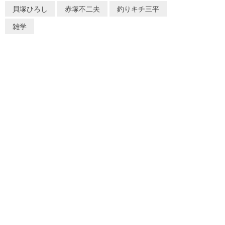
貝塚ひろし
赤塚不二夫
釣りキチ三平
雑学