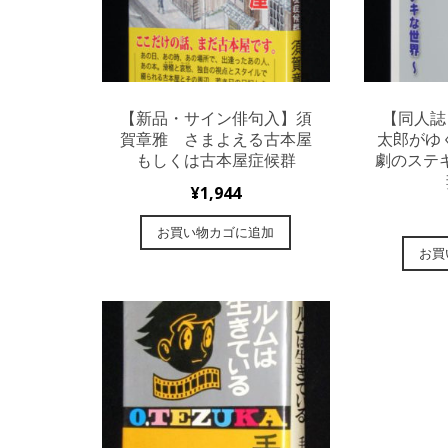
【新品・サイン俳句入】須
【同人誌
賀章雅 さまよえる古本屋
太郎がゆ
もしくは古本屋症候群
劇のステキ
¥
1,944
お買い物カゴに追加
お買