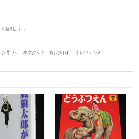
：首藤剛志）」
、少背ヤケ、本文少シミ、端少折れ目、小口ヤケシミ.