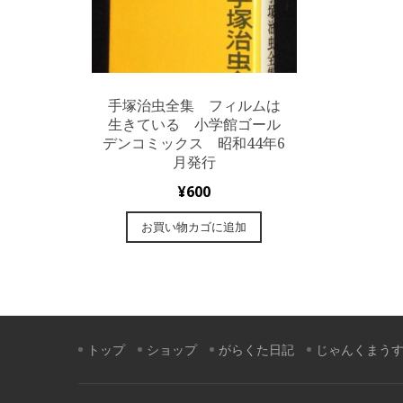
手塚治虫全集 フィルムは
生きている 小学館ゴール
デンコミックス 昭和44年6
月発行
¥
600
お買い物カゴに追加
トップ
ショップ
がらくた日記
じゃんくまう