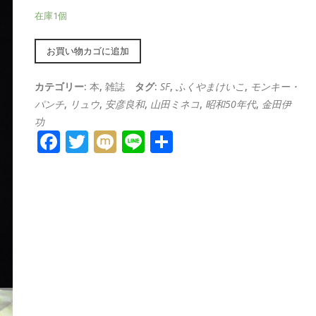
在庫1個
Alternative:
お買い物カゴに追加
カテゴリー:
本
,
雑誌
タグ:
SF
,
ふくやまけいこ
,
モンキー・
パンチ
,
リュウ
,
安彦良和
,
山田ミネコ
,
昭和50年代
,
金田伊
功
Facebook
Twitter
Mixi
Line
共
有