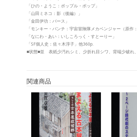
「ひの・ようこ：ポップル・ポップ」
「山田ミネコ：影（後編）」
「金田伊功：バース」
「モンキー・パンチ：宇宙冒険隊メカベンジャー（原作
「なにわ・あい：いしころっく・すとーりー」
「SF個人史：佐々木淳子」他360p.
■状態■並 表紙少汚れシミ、少折れ目シワ、背端少破れ
関連商品