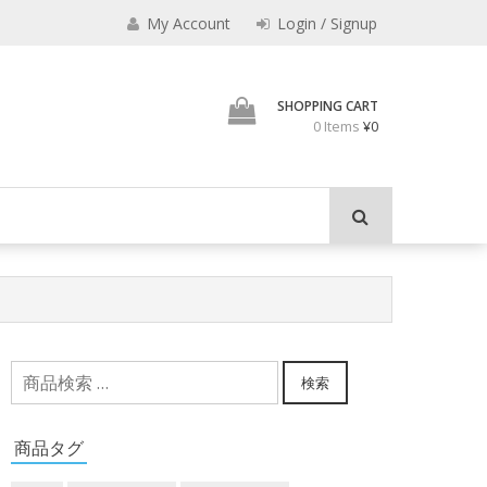
My Account
Login / Signup
君とよくこの店でみのも
SHOPPING CART
0 Items
¥0
検
検索
索
対
商品タグ
象: