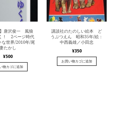
】唐沢俊一 風狼
講談社のたのしい絵本 ど
く！ 2ページ時代
うぶつえん 昭和35年/絵：
な世界/2010年/尾
中西義雄／小田忠
妻たかし
¥
350
¥
500
お買い物カゴに追加
い物カゴに追加