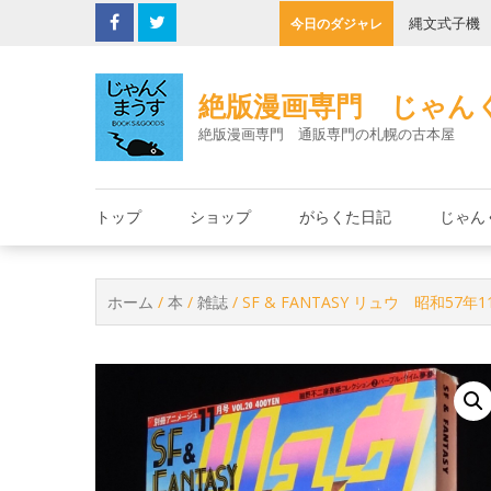
Skip
の決死圏
縄文式子機
今日のダジャレ
to
content
絶版漫画専門 じゃん
絶版漫画専門 通販専門の札幌の古本屋
トップ
ショップ
がらくた日記
じゃん
ホーム
/
本
/
雑誌
/ SF & FANTASY リュウ 昭和