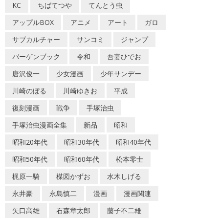
KC
ちばてつや
てんとう虫
アップルBOX
アニメ
アート
ガロ
サブカルチャー
サンコミ
ジャンプ
バーゲンブック
令和
吾妻ひでお
唐沢俊一
少女漫画
少年サンデー
川崎のぼる
川崎ゆきお
平成
復刻漫画
戦争
手塚治虫
手塚治虫漫画全集
新品
昭和
昭和20年代
昭和30年代
昭和40年代
昭和50年代
昭和60年代
松本零士
梶原一騎
楳図かずお
水木しげる
永井豪
永島慎二
漫画
漫画関連
矢口高雄
石森章太郎
藤子不二雄