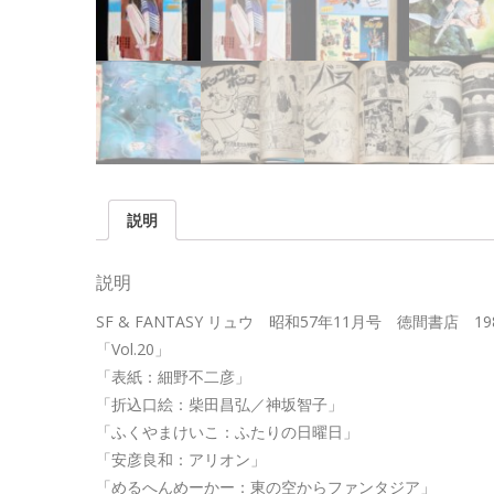
説明
説明
SF & FANTASY リュウ 昭和57年11月号 徳間書店 19
「Vol.20」
「表紙：細野不二彦」
「折込口絵：柴田昌弘／神坂智子」
「ふくやまけいこ：ふたりの日曜日」
「安彦良和：アリオン」
「めるへんめーかー：東の空からファンタジア」