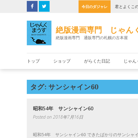
Skip
の缶詰
君とよくこ
今日のダジャレ
to
content
絶版漫画専門 じゃん
絶版漫画専門 通販専門の札幌の古本屋
トップ
ショップ
がらくた日記
じゃん
タグ: サンシャイン60
昭和54年 サンシャイン60
Posted on
2018年7月16日
昭和54年 サンシャイン60 できたばかりのサンシャイ