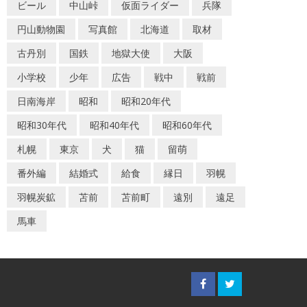
ビール
中山峠
仮面ライダー
兵隊
円山動物園
写真館
北海道
取材
古丹別
国鉄
地獄大使
大阪
小学校
少年
広告
戦中
戦前
日南海岸
昭和
昭和20年代
昭和30年代
昭和40年代
昭和60年代
札幌
東京
犬
猫
留萌
番外編
結婚式
給食
縁日
羽幌
羽幌炭鉱
苫前
苫前町
遠別
遠足
馬車