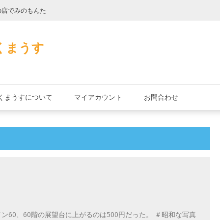
の店でみのもんた
壁に耳あり障子に
くまうす
くまうすについて
マイアカウント
お問合わせ
ン60、60階の展望台に上がるのは500円だった。 ＃昭和な写真