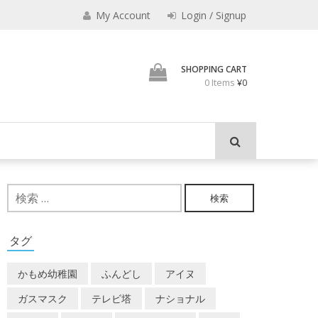
えなり
My Account
Login / Signup
魔法使いのべし
SHOPPING CART
0 Items
¥0
検
索:
タグ
かもめ幼稚園
ふんどし
アイヌ
ガスマスク
テレビ塔
ナショナル