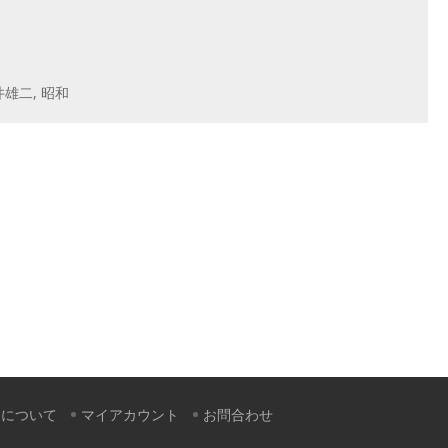
井雄二
,
昭和
すについて
マイアカウント
お問合わせ