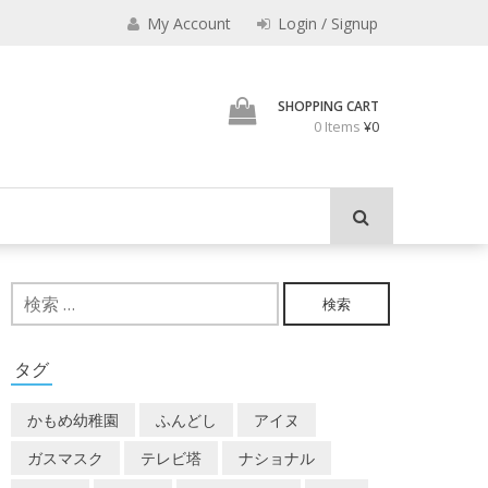
My Account
Login / Signup
メメクラブ
SHOPPING CART
0 Items
¥0
検
索:
タグ
かもめ幼稚園
ふんどし
アイヌ
ガスマスク
テレビ塔
ナショナル