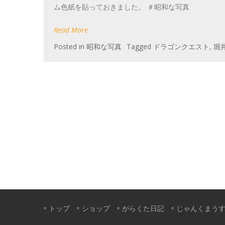
ム色紙を貼っておきました。 ＃昭和な写真
Read More
Posted in
昭和な写真
Tagged
ドラゴンクエスト
,
堀
トップ
ショップ
がらくた日記
じゃんくまう