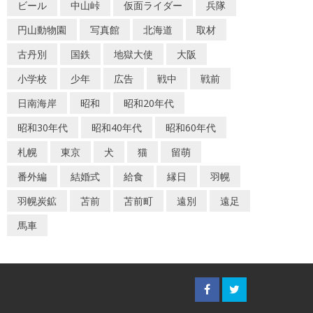
ビール
中山峠
仮面ライダー
兵隊
円山動物園
写真館
北海道
取材
古丹別
国鉄
地獄大使
大阪
小学校
少年
広告
戦中
戦前
日南海岸
昭和
昭和20年代
昭和30年代
昭和40年代
昭和60年代
札幌
東京
犬
猫
留萌
番外編
結婚式
給食
縁日
羽幌
羽幌炭鉱
苫前
苫前町
遠別
遠足
馬車