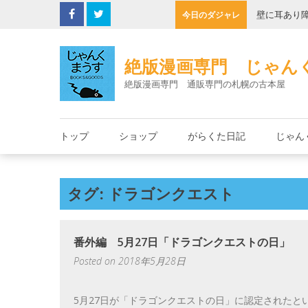
Skip
くこの店でみのもんた
壁に耳あり
今日のダジャレ
to
content
絶版漫画専門 じゃん
絶版漫画専門 通販専門の札幌の古本屋
トップ
ショップ
がらくた日記
じゃん
タグ: ドラゴンクエスト
番外編 5月27日「ドラゴンクエストの日」
Posted on
2018年5月28日
5月27日が「ドラゴンクエストの日」に認定されたと