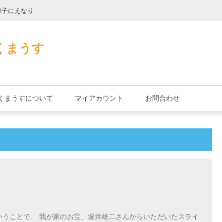
障子にえなり
魔法使いのべし
くまうす
くまうすについて
マイアカウント
お問合わせ
いうことで、 我が家のお宝、堀井雄二さんからいただいたスライ