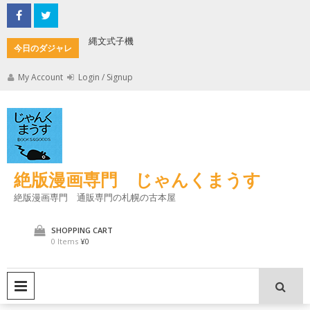
Skip
to
content
縄文式子機
加藤茶の
今日のダジャレ
My Account
Login / Signup
絶版漫画専門 じゃんくまうす
絶版漫画専門 通販専門の札幌の古本屋
SHOPPING CART
0 Items
¥0
PRIMARY MENU