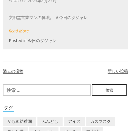
Posted on
2023年8月21日
文明堂営業マンの鼻唄。 ＃今日のダジャレ
Read More
Posted in
今日のダジャレ
投
過去の投稿
新しい投稿
稿
ナ
検
索:
ビ
ゲ
タグ
ー
かもめ幼稚園
ふんどし
アイヌ
ガスマスク
シ