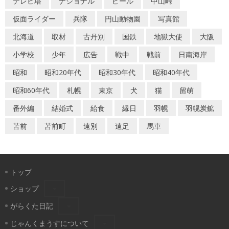
テレビ塔
ナショナル
ビール
中山峠
ョ
仮面ライダー
兵隊
円山動物園
写真館
ン
北海道
取材
古丹別
国鉄
地獄大使
大阪
小学校
少年
広告
戦中
戦前
日南海岸
昭和
昭和20年代
昭和30年代
昭和40年代
昭和60年代
札幌
東京
犬
猫
留萌
番外編
結婚式
給食
縁日
羽幌
羽幌炭鉱
苫前
苫前町
遠別
遠足
馬車
トップ
ショップ
がらくた日記
じゃんくまうすについて