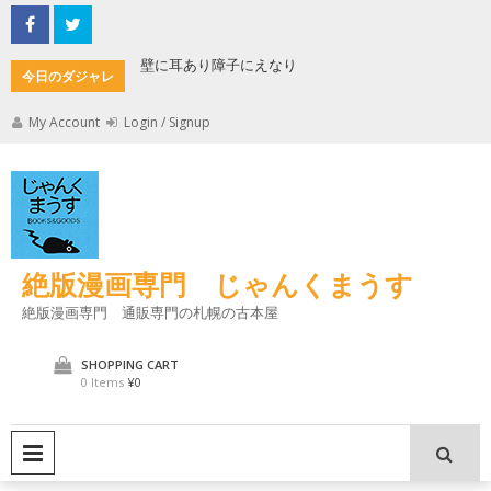
Skip
to
content
もんた
壁に耳あり障子にえなり
魔法使い
今日のダジャレ
My Account
Login / Signup
絶版漫画専門 じゃんくまうす
絶版漫画専門 通販専門の札幌の古本屋
SHOPPING CART
0 Items
¥0
PRIMARY MENU