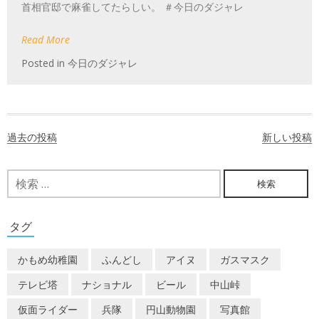
首相官邸で麻雀してたらしい。 ＃今日のダジャレ
Read More
Posted in
今日のダジャレ
投
過去の投稿
新しい投稿
稿
ナ
検
索:
ビ
ゲ
タグ
ー
かもめ幼稚園
ふんどし
アイヌ
ガスマスク
シ
テレビ塔
ナショナル
ビール
中山峠
ョ
仮面ライダー
兵隊
円山動物園
写真館