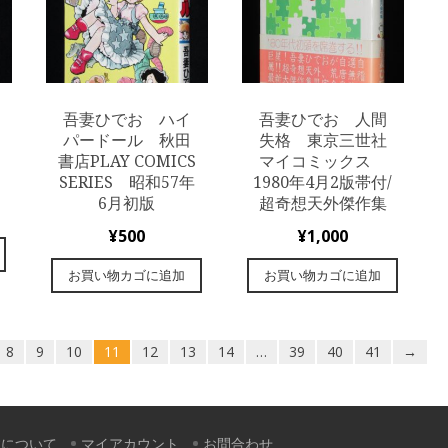
吾妻ひでお ハイ
吾妻ひでお 人間
パードール 秋田
失格 東京三世社
書店PLAY COMICS
マイコミックス
SERIES 昭和57年
1980年4月2版帯付/
6月初版
超奇想天外傑作集
¥
500
¥
1,000
お買い物カゴに追加
お買い物カゴに追加
8
9
10
11
12
13
14
…
39
40
41
→
すについて
マイアカウント
お問合わせ