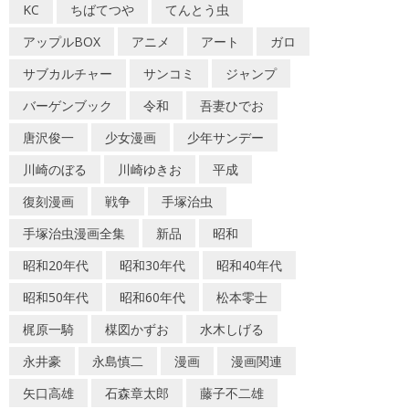
KC
ちばてつや
てんとう虫
アップルBOX
アニメ
アート
ガロ
サブカルチャー
サンコミ
ジャンプ
バーゲンブック
令和
吾妻ひでお
唐沢俊一
少女漫画
少年サンデー
川崎のぼる
川崎ゆきお
平成
復刻漫画
戦争
手塚治虫
手塚治虫漫画全集
新品
昭和
昭和20年代
昭和30年代
昭和40年代
昭和50年代
昭和60年代
松本零士
梶原一騎
楳図かずお
水木しげる
永井豪
永島慎二
漫画
漫画関連
矢口高雄
石森章太郎
藤子不二雄