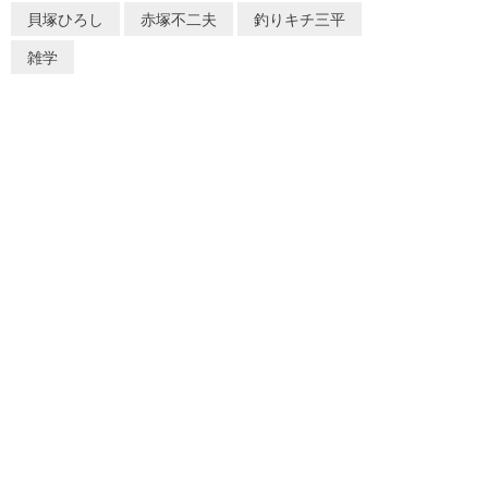
貝塚ひろし
赤塚不二夫
釣りキチ三平
雑学