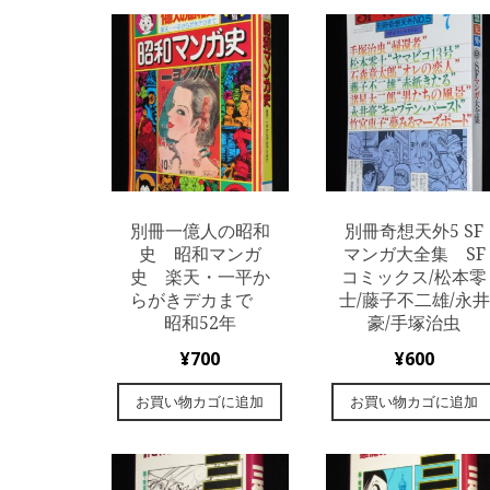
別冊一億人の昭和
別冊奇想天外5 SF
史 昭和マンガ
マンガ大全集 SF
史 楽天・一平か
コミックス/松本零
らがきデカまで
士/藤子不二雄/永井
昭和52年
豪/手塚治虫
¥
700
¥
600
お買い物カゴに追加
お買い物カゴに追加