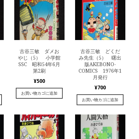
古谷三敏 ダメお
古谷三敏 どくだ
やじ（5） 小学館
み先生（5） 曙出
SSC 昭和54年6月
版AKEBONO-
5
第2刷
COMICS 1976年1
月発行
¥
500
¥
700
お買い物カゴに追加
お買い物カゴに追加