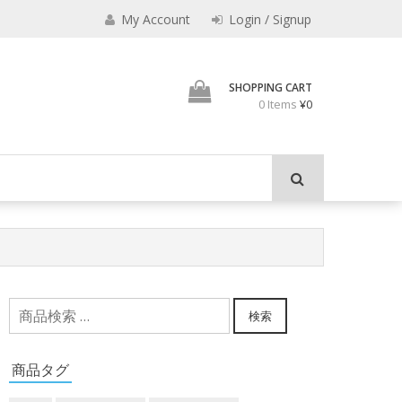
えなり
My Account
Login / Signup
魔法使いのべし
SHOPPING CART
0 Items
¥0
検
検索
索
対
商品タグ
象: