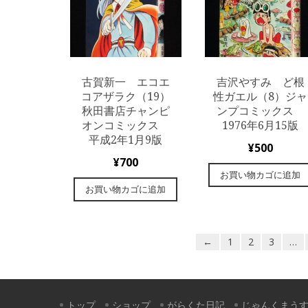
古賀新一 エコエ
吉沢やすみ ど根
コアザラク（19）
性ガエル（8）ジャ
秋田書店チャンピ
ンプコミックス
オンコミックス
1976年6月15版
平成2年1月9版
¥
500
¥
700
お買い物カゴに追加
お買い物カゴに追加
←
1
2
3
…
トップ
ショップ
がらくた日記
じゃんくまう