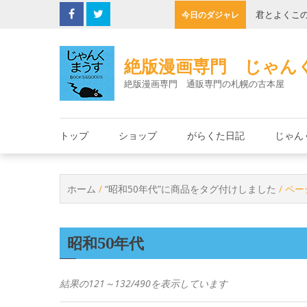
Skip
の缶詰
君とよくこ
今日のダジャレ
to
content
絶版漫画専門 じゃん
絶版漫画専門 通販専門の札幌の古本屋
トップ
ショップ
がらくた日記
じゃん
ホーム
/
“昭和50年代”に商品をタグ付けしました
/ ペー
昭和50年代
結果の121～132/490を表示しています