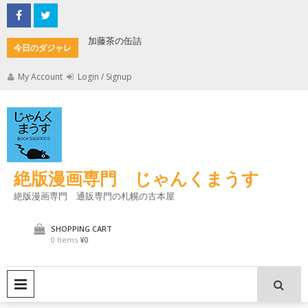
Skip
to
content
君とよくこの店でみのもんた
壁
今日のダジャレ
My Account
Login / Signup
絶版漫画専門 じゃんくまうす
絶版漫画専門 通販専門の札幌の古本屋
SHOPPING CART
0 Items
¥0
PRIMARY MENU