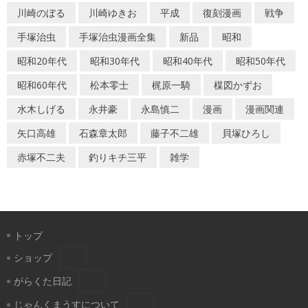
川崎のぼる
川崎ゆきお
平成
復刻漫画
戦争
手塚治虫
手塚治虫漫画全集
新品
昭和
昭和20年代
昭和30年代
昭和40年代
昭和50年代
昭和60年代
松本零士
梶原一騎
楳図かずお
水木しげる
永井豪
永島慎二
漫画
漫画関連
矢口高雄
石森章太郎
藤子不二雄
貝塚ひろし
赤塚不二夫
釣りキチ三平
雑学
トップ
ショップ
がらくた日記
じゃんくまうすについて