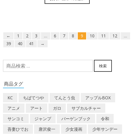
←
1
2
3
…
6
7
8
9
10
11
12
…
39
40
41
→
検
検索
索
対
商品タグ
象:
KC
ちばてつや
てんとう虫
アップルBOX
アニメ
アート
ガロ
サブカルチャー
サンコミ
ジャンプ
バーゲンブック
令和
吾妻ひでお
唐沢俊一
少女漫画
少年サンデー