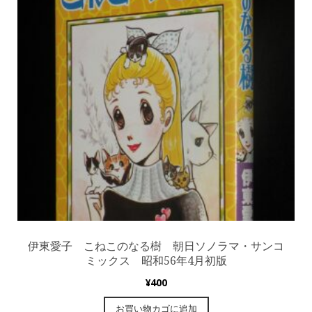
伊東愛子 こねこのなる樹 朝日ソノラマ・サンコ
ミックス 昭和56年4月初版
¥
400
お買い物カゴに追加