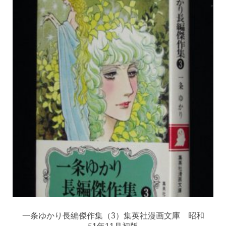
一条ゆかり長編傑作集（3）集英社漫画文庫 昭和